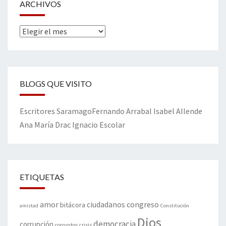
ARCHIVOS
Archivos
BLOGS QUE VISITO
Escritores
Saramago
Fernando Arrabal
Isabel Allende
Ana María Drac
Ignacio Escolar
ETIQUETAS
amor
congreso
ciudadanos
bitácora
amistad
Constitución
Dios
democracia
corrupción
corruptos
crisis