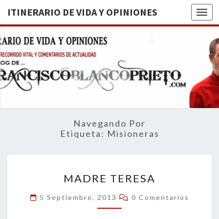
ITINERARIO DE VIDA Y OPINIONES
Togg
ITINERA
BREVE
RECORRIDO
VITAL Y
DE VIDA
COMENTARIOS
DE
OPINION
ACTUALIDAD
Navegando Por
Etiqueta:
Misioneras
MADRE
MADRE TERESA
TERESA
Comentarios
5 Septiembre, 2013
0 Comentarios