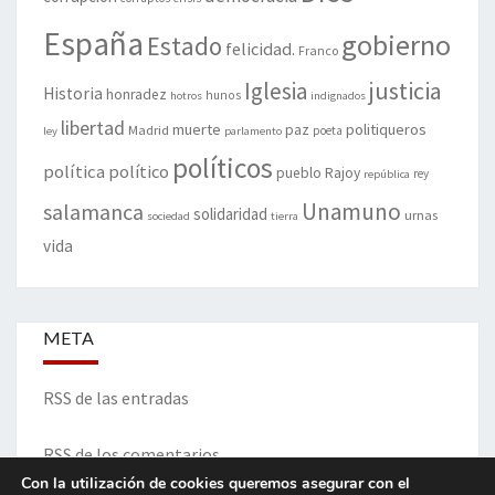
España
gobierno
Estado
felicidad.
Franco
justicia
Iglesia
Historia
honradez
hunos
hotros
indignados
libertad
muerte
politiqueros
Madrid
paz
poeta
ley
parlamento
políticos
política
político
pueblo
Rajoy
rey
república
Unamuno
salamanca
solidaridad
urnas
sociedad
tierra
vida
META
RSS de las entradas
RSS de los comentarios
Con la utilización de cookies queremos asegurar con el