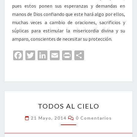
pues estos ponen sus esperanzas y demandas en
manos de Dios confiando que este hará algo por ellos,
muchas veces a cambio de oraciones, sacrificios y
súplicas para estimular la misericordia divina y su
amparo, conscientes de necesitar su protección.
Fa
T
Li
E
Pr
C
ce
wi
n
m
in
o
b
tt
ke
ai
t
m
o
er
dI
l
p
o
n
ar
TODOS
k
tir
TODOS AL CIELO
AL
CIELO
Comentarios
21 Mayo, 2014
0 Comentarios