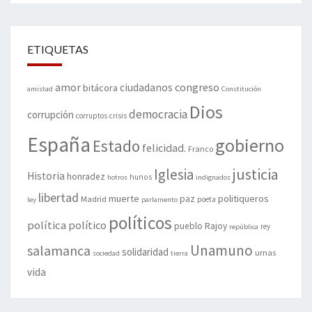
ETIQUETAS
amor
congreso
ciudadanos
bitácora
amistad
Constitución
Dios
democracia
corrupción
corruptos
crisis
España
gobierno
Estado
felicidad.
Franco
justicia
Iglesia
Historia
honradez
hunos
hotros
indignados
libertad
muerte
politiqueros
Madrid
paz
poeta
ley
parlamento
políticos
política
político
pueblo
Rajoy
rey
república
Unamuno
salamanca
solidaridad
urnas
sociedad
tierra
vida