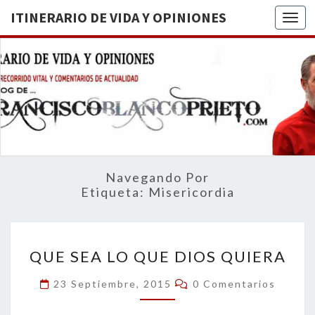
ITINERARIO DE VIDA Y OPINIONES
Togg
ITINERA
BREVE
RECORRIDO
VITAL Y
DE VIDA
COMENTARIOS
DE
OPINION
ACTUALIDAD
Navegando Por
Etiqueta:
Misericordia
QUE
QUE SEA LO QUE DIOS QUIERA
SEA
LO
Comentarios
23 Septiembre, 2015
0 Comentarios
QUE