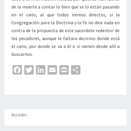
de la muerte a contar lo bien que se lo están pasando
en el cielo, al que todos iremos directos, si la
Congregación para la Doctrina y la Fe no dice nada en
contra de la propuesta de este sacerdote redentor de
los pecadores, aunque le faltara decirnos donde está
el cielo, por donde se va a él o si vienen desde allí a
buscarnos.
Fa
T
Li
E
Pr
C
ce
wi
n
m
in
o
b
tt
ke
ai
t
m
o
er
dI
l
p
o
n
ar
k
tir
Acceder