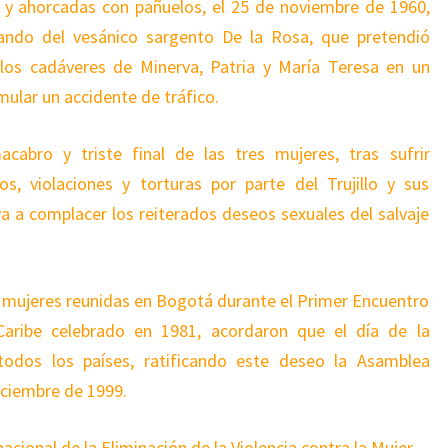
 y ahorcadas con pañuelos, el 25 de noviembre de 1960,
mando del vesánico sargento De la Rosa, que pretendió
 los cadáveres de Minerva, Patria y María Teresa en un
mular un accidente de tráfico.
acabro y triste final de las tres mujeres, tras sufrir
s, violaciones y torturas por parte del Trujillo y sus
va a complacer los reiterados deseos sexuales del salvaje
s mujeres reunidas en Bogotá durante el Primer Encuentro
Caribe celebrado en 1981, acordaron que el día de la
dos los países, ratificando este deseo la Asamblea
iciembre de 1999.
acional de la Eliminación de la Violencia contra la Mujer.