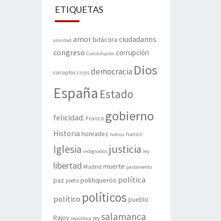
ETIQUETAS
amor
ciudadanos
bitácora
amistad
congreso
corrupción
Constitución
Dios
democracia
corruptos
crisis
España
Estado
gobierno
felicidad.
Franco
Historia
honradez
hunos
hotros
justicia
Iglesia
indignados
ley
libertad
muerte
Madrid
parlamento
política
politiqueros
paz
poeta
políticos
político
pueblo
salamanca
Rajoy
rey
república