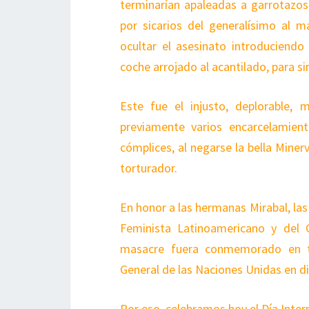
terminarían apaleadas a garrotazos
por sicarios del generalísimo al 
ocultar el asesinato introduciendo
coche arrojado al acantilado, para si
Este fue el injusto, deplorable, m
previamente varios encarcelamiento
cómplices, al negarse la bella Miner
torturador.
En honor a las hermanas Mirabal, la
Feminista Latinoamericano y del 
masacre fuera conmemorado en to
General de las Naciones Unidas en d
Por eso, celebramos hoy el Día Intern