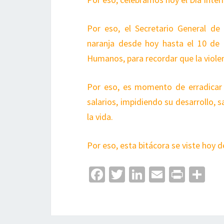
Por eso, el Secretario General d
naranja desde hoy hasta el 10 de 
Humanos, para recordar que la violen
Por eso, es momento de erradicar l
salarios, impidiendo su desarrollo, s
la vida.
Por eso, esta bitácora se viste hoy d
Fa
T
Li
E
Pr
C
ce
wi
n
m
in
o
b
tt
ke
ai
t
m
o
er
dI
l
p