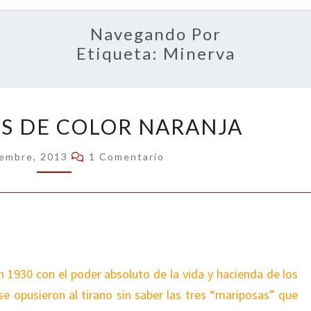
OPIN
Navegando Por
Etiqueta:
Minerva
VISTÁMONOS
S DE COLOR NARANJA
DE
COLOR
Comentarios
iembre, 2013
1 Comentario
NARANJA
en 1930 con el poder absoluto de la vida y hacienda de los
e opusieron al tirano sin saber las tres “mariposas” que