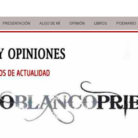
PRESENTACIÓN
ALGO DE MÍ
OPINIÓN
LIBROS
POEMARIO
ITIN
BREVE
RECORRIDO
VITAL Y
COMENTARIOS
DE V
DE
ACTUALIDAD