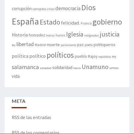
Dios
democracia
corrupción
corruptos
crisis
España
gobierno
Estado
felicidad.
Franco
justicia
Iglesia
Historia
honradez
hunos
hotros
indignados
libertad
muerte
politiqueros
Madrid
paz
poeta
ley
parlamento
políticos
política
político
pueblo
Rajoy
rey
república
Unamuno
salamanca
solidaridad
urnas
sociedad
tierra
vida
META
RSS de las entradas
RSS de los comentarios