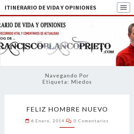
ITINERARIO DE VIDA Y OPINIONES
Togg
ITINERA
BREVE
RECORRIDO
VITAL Y
DE VIDA
COMENTARIOS
DE
OPINION
ACTUALIDAD
Navegando Por
Etiqueta:
Miedos
FELIZ
FELIZ HOMBRE NUEVO
HOMBRE
NUEVO
Comentarios
6 Enero, 2014
0 Comentarios