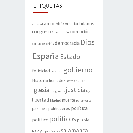
ETIQUETAS
amor
ciudadanos
bitácora
amistad
congreso
corrupción
Constitución
Dios
democracia
corruptos
crisis
España
Estado
gobierno
felicidad.
Franco
Historia
honradez
hunos
hotros
justicia
Iglesia
indignados
ley
libertad
muerte
Madrid
parlamento
política
politiqueros
paz
poeta
políticos
político
pueblo
salamanca
Rajoy
rey
república