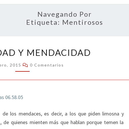
OPIN
Navegando Por
Etiqueta:
Mentirosos
MENDICIDAD
DAD Y MENDACIDAD
Y
MENDACIDAD
Comentarios
ero, 2015
0 Comentarios
s de los mendaces, es decir, a los que piden limosna y
ión, de quienes mienten más que hablan porque temen la