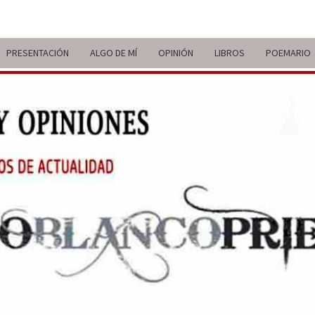
PRESENTACIÓN
ALGO DE MÍ
OPINIÓN
LIBROS
POEMARIO
ITIN
BREVE
RECORRIDO
VITAL Y
COMENTARIOS
DE V
DE
ACTUALIDAD