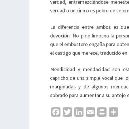
verdad, entremezclándose meneste
verdad o un cínico es pobre de sole
La diferencia entre ambos es que
devoción. No pide limosna la perso
que el embustero engaña para obtene
el castigo que merece, traducido en 
Mendicidad y mendacidad son est
capricho de una simple vocal que lo
marginadas y de algunos mendaces
sobrado para aumentar a su antojo 
Fa
T
Li
E
Pr
C
ce
wi
n
m
in
o