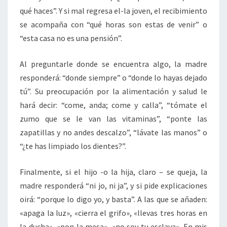
qué haces”. Y si mal regresa el-la joven, el recibimiento
se acompaña con “qué horas son estas de venir” o
“esta casa no es una pensión”.
Al preguntarle donde se encuentra algo, la madre
responderá: “donde siempre” o “donde lo hayas dejado
tú”. Su preocupación por la alimentación y salud le
hará decir: “come, anda; come y calla”, “tómate el
zumo que se le van las vitaminas”, “ponte las
zapatillas y no andes descalzo”, “lávate las manos” o
“¿te has limpiado los dientes?”.
Finalmente, si el hijo -o la hija, claro – se queja, la
madre responderá “ni jo, ni ja”, y si pide explicaciones
oirá: “porque lo digo yo, y basta”. A las que se añaden:
«apaga la luz», «cierra el grifo», «llevas tres horas en
la ducha», «pon la mesa», «no soy tu esclava». En mis