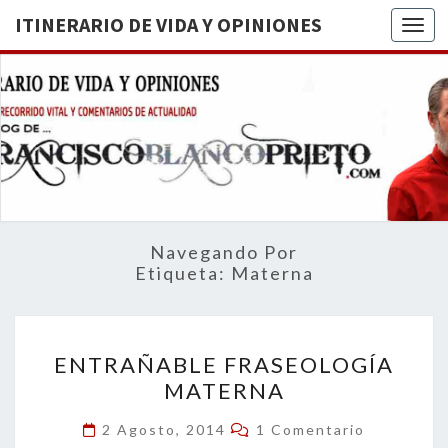
ITINERARIO DE VIDA Y OPINIONES
Togg
ITINERA
BREVE
RECORRIDO
VITAL Y
DE VIDA
COMENTARIOS
DE
OPINION
ACTUALIDAD
Navegando Por
Etiqueta:
Materna
ENTRAÑABLE
ENTRAÑABLE FRASEOLOGÍA
FRASEOLOGÍA
MATERNA
MATERNA
Comentarios
2 Agosto, 2014
1 Comentario