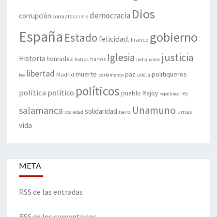
Dios
democracia
corrupción
corruptos
crisis
España
gobierno
Estado
felicidad.
Franco
justicia
Iglesia
Historia
honradez
hunos
hotros
indignados
libertad
muerte
politiqueros
Madrid
paz
poeta
ley
parlamento
políticos
política
político
pueblo
Rajoy
rey
república
Unamuno
salamanca
solidaridad
urnas
sociedad
tierra
vida
META
RSS de las entradas
RSS de los comentarios