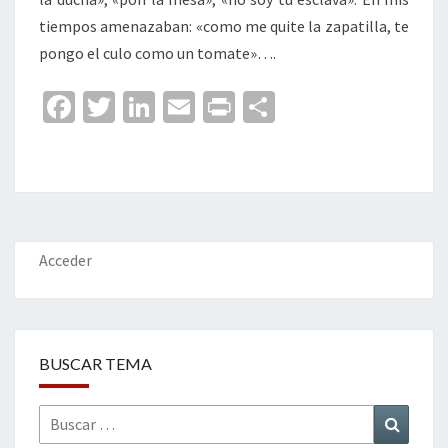
tiempos amenazaban: «como me quite la zapatilla, te
pongo el culo como un tomate»….
Fa
T
Li
E
Pr
C
ce
wi
n
m
in
o
b
tt
ke
ai
t
m
o
er
dI
l
p
o
n
ar
k
tir
Acceder
BUSCAR TEMA
Buscar
Buscar
por: