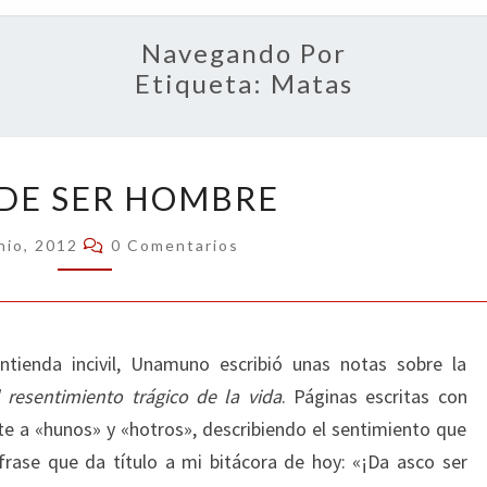
OPIN
Navegando Por
Etiqueta:
Matas
ASCO
DE SER HOMBRE
DE
SER
Comentarios
nio, 2012
0 Comentarios
HOMBRE
tienda incivil, Unamuno escribió unas notas sobre la
l resentimiento trágico de la vida
. Páginas escritas con
nte a «hunos» y «hotros», describiendo el sentimiento que
frase que da título a mi bitácora de hoy: «¡Da asco ser