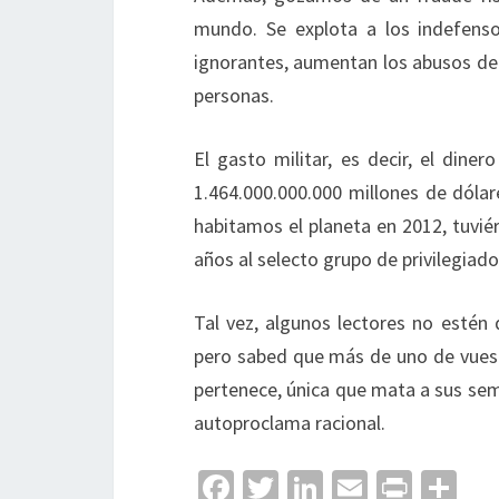
mundo. Se explota a los indefenso
ignorantes, aumentan los abusos de 
personas.
El gasto militar, es decir, el di
1.464.000.000.000 millones de dóla
habitamos el planeta en 2012, tuvié
años al selecto grupo de privilegiado
Tal vez, algunos lectores no esté
pero sabed que más de uno de vuest
pertenece, única que mata a sus sem
autoproclama racional.
Fa
T
Li
E
Pr
C