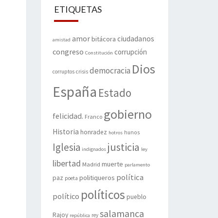
ETIQUETAS
amor
ciudadanos
bitácora
amistad
congreso
corrupción
Constitución
Dios
democracia
corruptos
crisis
España
Estado
gobierno
felicidad.
Franco
Historia
honradez
hunos
hotros
justicia
Iglesia
indignados
ley
libertad
muerte
Madrid
parlamento
política
politiqueros
paz
poeta
políticos
político
pueblo
salamanca
Rajoy
rey
república