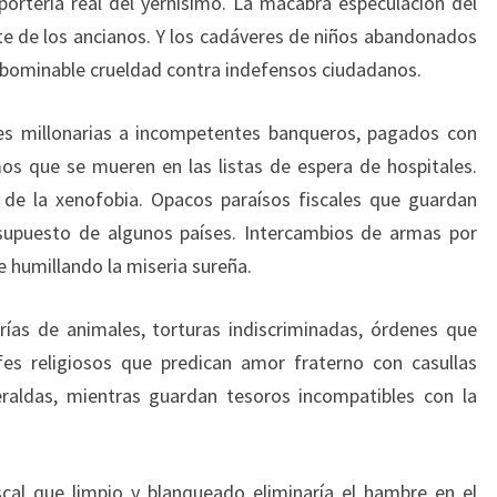
ortería real del yernísimo. La macabra especulación del
e de los ancianos. Y los cadáveres de niños abandonados
 abominable crueldad contra indefensos ciudadanos.
s millonarias a incompetentes banqueros, pagados con
os que se mueren en las listas de espera de hospitales.
 de la xenofobia. Opacos paraísos fiscales que guardan
esupuesto de algunos países. Intercambios de armas por
te humillando la miseria sureña.
ías de animales, torturas indiscriminadas, órdenes que
fes religiosos que predican amor fraterno con casullas
raldas, mientras guardan tesoros incompatibles con la
al que limpio y blanqueado eliminaría el hambre en el