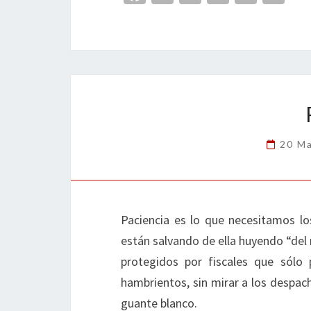
ce
wi
n
m
in
o
b
tt
ke
ai
t
m
o
er
dI
l
p
o
n
ar
k
tir
20 M
Paciencia es lo que necesitamos l
están salvando de ella huyendo “del 
protegidos por fiscales que sólo 
hambrientos, sin mirar a los despac
guante blanco.