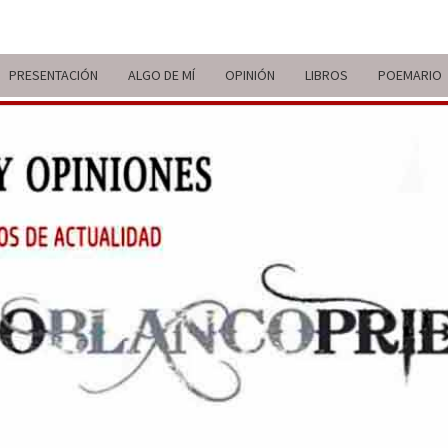
PRESENTACIÓN
ALGO DE MÍ
OPINIÓN
LIBROS
POEMARIO
ITIN
BREVE
RECORRIDO
VITAL Y
COMENTARIOS
DE V
DE
ACTUALIDAD