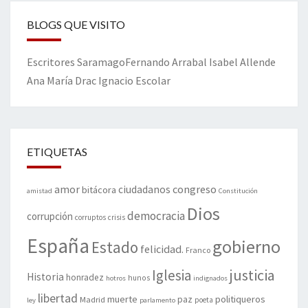
BLOGS QUE VISITO
Escritores
Saramago
Fernando Arrabal
Isabel Allende
Ana María Drac
Ignacio Escolar
ETIQUETAS
amor
congreso
ciudadanos
bitácora
amistad
Constitución
Dios
democracia
corrupción
corruptos
crisis
España
gobierno
Estado
felicidad.
Franco
justicia
Iglesia
Historia
honradez
hunos
hotros
indignados
libertad
muerte
politiqueros
Madrid
paz
poeta
ley
parlamento