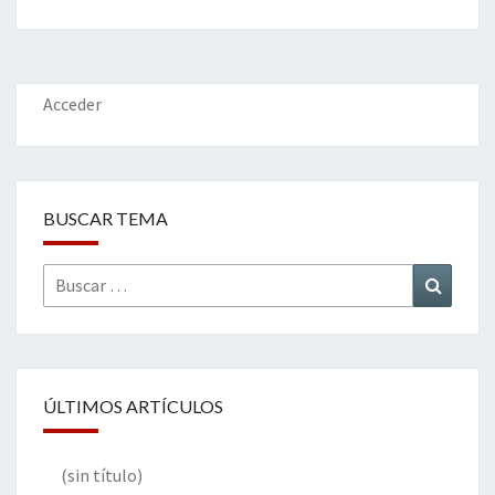
b
tt
ke
ai
t
m
o
er
dI
l
p
o
n
ar
k
tir
Acceder
BUSCAR TEMA
Buscar
Buscar
por:
ÚLTIMOS ARTÍCULOS
(sin título)