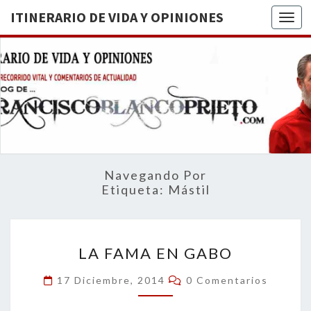
ITINERARIO DE VIDA Y OPINIONES
Togg
ITINERA
BREVE
RECORRIDO
VITAL Y
DE VIDA
COMENTARIOS
DE
OPINION
ACTUALIDAD
Navegando Por
Etiqueta:
Mástil
LA
LA FAMA EN GABO
FAMA
EN
Comentarios
17 Diciembre, 2014
0 Comentarios
GABO