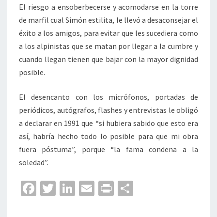
El riesgo a ensoberbecerse y acomodarse en la torre
de marfil cual Simón estilita, le llevó a desaconsejar el
éxito a los amigos, para evitar que les sucediera como
a los alpinistas que se matan por llegar a la cumbre y
cuando llegan tienen que bajar con la mayor dignidad
posible.
El desencanto con los micrófonos, portadas de
periódicos, autógrafos, flashes y entrevistas le obligó
a declarar en 1991 que “si hubiera sabido que esto era
así, habría hecho todo lo posible para que mi obra
fuera póstuma”, porque “la fama condena a la
soledad”.
Fa
T
Li
E
Pr
C
ce
wi
n
m
in
o