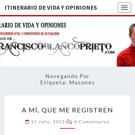
ITINERARIO DE VIDA Y OPINIONES
Togg
ITINERA
BREVE
RECORRIDO
VITAL Y
DE VIDA
COMENTARIOS
DE
OPINION
ACTUALIDAD
Navegando Por
Etiqueta:
Masones
A
A MÍ, QUE ME REGISTREN
MÍ,
QUE
Comentarios
31 Julio, 2012
0 Comentarios
ME