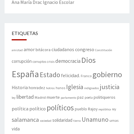
Ana María Drac
Ignacio Escolar
ETIQUETAS
amor
congreso
ciudadanos
bitácora
amistad
Constitución
Dios
democracia
corrupción
corruptos
crisis
España
gobierno
Estado
felicidad.
Franco
justicia
Iglesia
Historia
honradez
hunos
hotros
indignados
libertad
muerte
politiqueros
Madrid
paz
poeta
ley
parlamento
políticos
política
político
pueblo
Rajoy
rey
república
Unamuno
salamanca
solidaridad
urnas
sociedad
tierra
vida