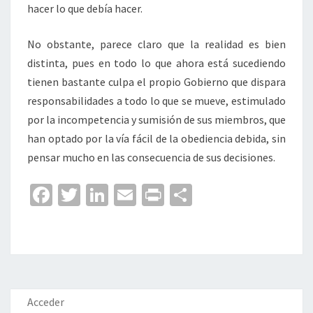
hacer lo que debía hacer.
No obstante, parece claro que la realidad es bien
distinta, pues en todo lo que ahora está sucediendo
tienen bastante culpa el propio Gobierno que dispara
responsabilidades a todo lo que se mueve, estimulado
por la incompetencia y sumisión de sus miembros, que
han optado por la vía fácil de la obediencia debida, sin
pensar mucho en las consecuencia de sus decisiones.
Fa
T
Li
E
Pr
C
ce
wi
n
m
in
o
b
tt
ke
ai
t
m
o
er
dI
l
p
o
n
ar
k
tir
Acceder