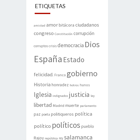
ETIQUETAS
amor
ciudadanos
bitácora
amistad
congreso
corrupción
Constitución
Dios
democracia
corruptos
crisis
España
Estado
gobierno
felicidad.
Franco
Historia
honradez
hunos
hotros
justicia
Iglesia
indignados
ley
libertad
muerte
Madrid
parlamento
política
politiqueros
paz
poeta
políticos
político
pueblo
salamanca
Rajoy
rey
república