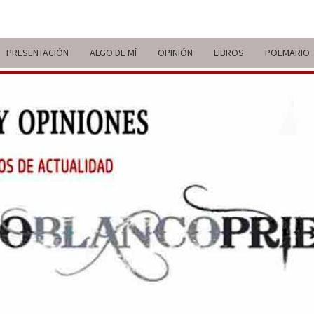
PRESENTACIÓN
ALGO DE MÍ
OPINIÓN
LIBROS
POEMARIO
ITIN
BREVE
RECORRIDO
VITAL Y
COMENTARIOS
DE V
DE
ACTUALIDAD