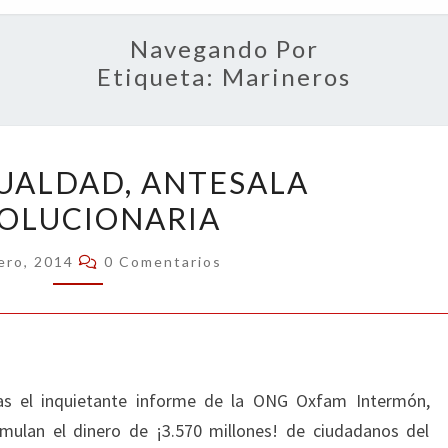
OPIN
Navegando Por
Etiqueta:
Marineros
LA
GUALDAD, ANTESALA
DESIGUALDAD,
OLUCIONARIA
ANTESALA
REVOLUCIONARIA
Comentarios
ero, 2014
0 Comentarios
ivas el inquietante informe de la ONG Oxfam Intermón,
ulan el dinero de ¡3.570 millones! de ciudadanos del