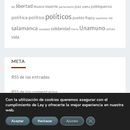
libertad
muerte
politiqueros
Madrid
paz
poeta
ley
parlamento
políticos
política
político
pueblo
Rajoy
rey
república
Unamuno
salamanca
solidaridad
urnas
sociedad
tierra
vida
META
RSS de las entradas
RSS de los comentarios
Con la utilización de cookies queremos asegurar con el
cumplimiento de Ley y ofrecerte la mejor experiencia en nuestra
web.
ITINERARIO DE VIDA Y OPINIONES - Francisco Blanco Prieto
Cerrar el banner de 
Aceptar
Rechazar
Ajustes