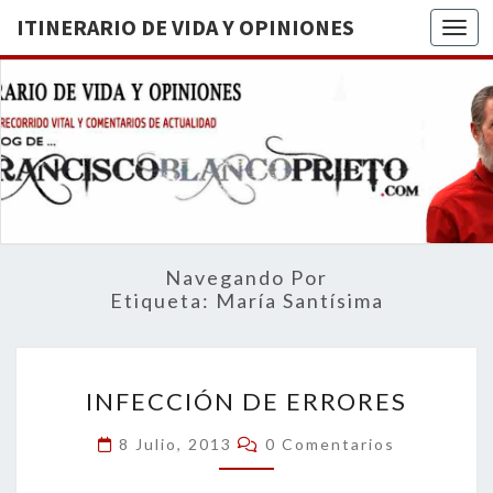
ITINERARIO DE VIDA Y OPINIONES
Togg
ITINERA
BREVE
RECORRIDO
VITAL Y
DE VIDA
COMENTARIOS
DE
OPINION
ACTUALIDAD
Navegando Por
Etiqueta:
María Santísima
INFECCIÓN
INFECCIÓN DE ERRORES
DE
ERRORES
Comentarios
8 Julio, 2013
0 Comentarios