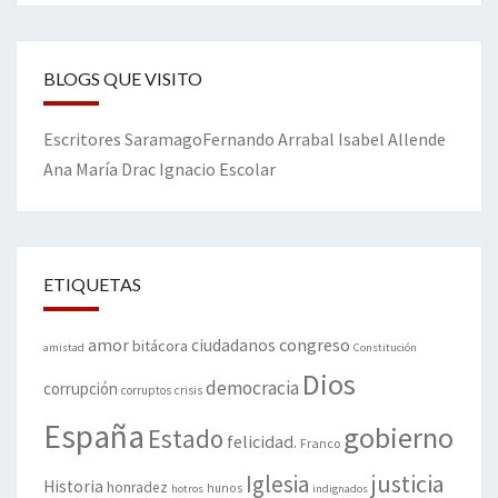
BLOGS QUE VISITO
Escritores
Saramago
Fernando Arrabal
Isabel Allende
Ana María Drac
Ignacio Escolar
ETIQUETAS
amor
congreso
ciudadanos
bitácora
amistad
Constitución
Dios
democracia
corrupción
corruptos
crisis
España
gobierno
Estado
felicidad.
Franco
justicia
Iglesia
Historia
honradez
hunos
hotros
indignados