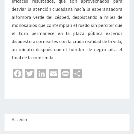
eficaces resultados, que son aprovechados para
desviar la atención ciudadana hacía la esperanzadora
alfombra verde del césped, despistando a miles de
monosabios que contemplan el ruedo sin percibir que
el toro permanece en la plaza pública exterior
dispuesto a cornearles con la cruda realidad de la vida,
un minuto después que el hombre de negro pita el
final de la contienda.
Fa
T
Li
E
Pr
C
ce
wi
n
m
in
o
b
tt
ke
ai
t
m
o
er
dI
l
p
o
n
ar
k
tir
Acceder