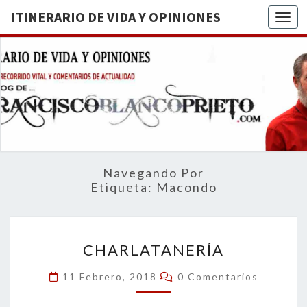
ITINERARIO DE VIDA Y OPINIONES
Togg
ITINERA
BREVE
RECORRIDO
VITAL Y
DE VIDA
COMENTARIOS
DE
OPINION
ACTUALIDAD
Navegando Por
Etiqueta:
Macondo
CHARLATANERÍA
CHARLATANERÍA
Comentarios
11 Febrero, 2018
0 Comentarios