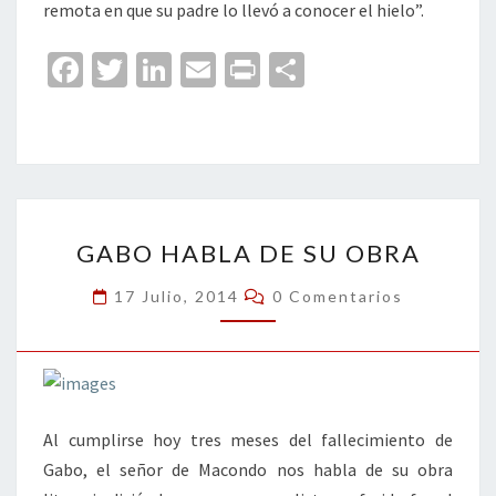
remota en que su padre lo llevó a conocer el hielo”.
Fa
T
Li
E
Pr
C
ce
wi
n
m
in
o
b
tt
ke
ai
t
m
o
er
dI
l
p
o
n
ar
GABO
k
tir
GABO HABLA DE SU OBRA
HABLA
DE
Comentarios
17 Julio, 2014
0 Comentarios
SU
OBRA
Al cumplirse hoy tres meses del fallecimiento de
Gabo, el señor de Macondo nos habla de su obra