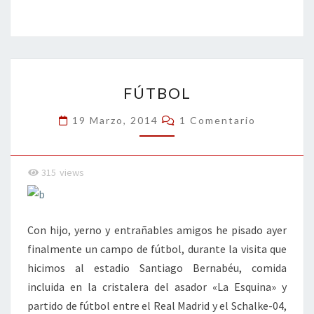
b
tt
ke
ai
t
m
o
er
dI
l
p
o
n
ar
FÚTBOL
k
tir
FÚTBOL
Comentarios
19 Marzo, 2014
1 Comentario
315
views
Con hijo, yerno y entrañables amigos he pisado ayer
finalmente un campo de fútbol, durante la visita que
hicimos al estadio Santiago Bernabéu, comida
incluida en la cristalera del asador «La Esquina» y
partido de fútbol entre el Real Madrid y el Schalke-04,