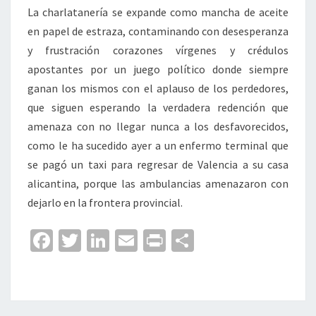
La charlatanería se expande como mancha de aceite
en papel de estraza, contaminando con desesperanza
y frustración corazones vírgenes y crédulos
apostantes por un juego político donde siempre
ganan los mismos con el aplauso de los perdedores,
que siguen esperando la verdadera redención que
amenaza con no llegar nunca a los desfavorecidos,
como le ha sucedido ayer a un enfermo terminal que
se pagó un taxi para regresar de Valencia a su casa
alicantina, porque las ambulancias amenazaron con
dejarlo en la frontera provincial.
Fa
T
Li
E
Pr
C
ce
wi
n
m
in
o
b
tt
ke
ai
t
m
o
er
dI
l
p