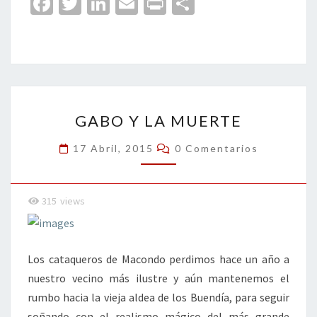
Fa
T
Li
E
Pr
C
ce
wi
n
m
in
o
b
tt
ke
ai
t
m
o
er
dI
l
p
o
n
ar
GABO
k
tir
GABO Y LA MUERTE
Y
LA
Comentarios
17 Abril, 2015
0 Comentarios
MUERTE
315
views
Los cataqueros de Macondo perdimos hace un año a
nuestro vecino más ilustre y aún mantenemos el
rumbo hacia la vieja aldea de los Buendía, para seguir
soñando con el realismo mágico del más grande