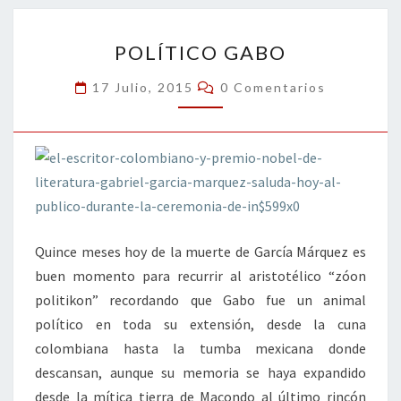
o
n
ar
POLÍTICO
k
tir
POLÍTICO GABO
GABO
Comentarios
17 Julio, 2015
0 Comentarios
Quince meses hoy de la muerte de García Márquez es
buen momento para recurrir al aristotélico “zóon
politikon” recordando que Gabo fue un animal
político en toda su extensión, desde la cuna
colombiana hasta la tumba mexicana donde
descansan, aunque su memoria se haya expandido
desde la mítica tierra de Macondo al último rincón