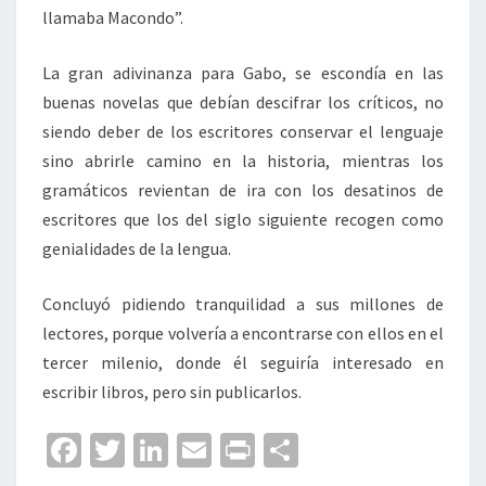
llamaba Macondo”.
La gran adivinanza para Gabo, se escondía en las
buenas novelas que debían descifrar los críticos, no
siendo deber de los escritores conservar el lenguaje
sino abrirle camino en la historia, mientras los
gramáticos revientan de ira con los desatinos de
escritores que los del siglo siguiente recogen como
genialidades de la lengua.
Concluyó pidiendo tranquilidad a sus millones de
lectores, porque volvería a encontrarse con ellos en el
tercer milenio, donde él seguiría interesado en
escribir libros, pero sin publicarlos.
Fa
T
Li
E
Pr
C
ce
wi
n
m
in
o