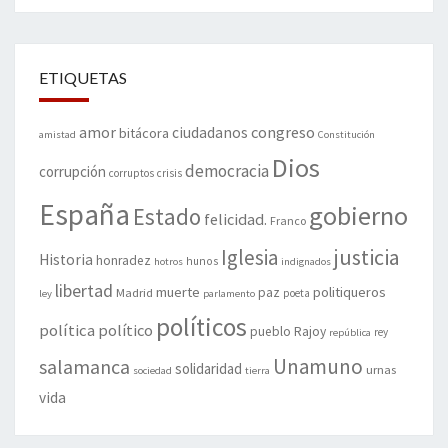
ETIQUETAS
amor
congreso
ciudadanos
bitácora
amistad
Constitución
Dios
democracia
corrupción
corruptos
crisis
España
gobierno
Estado
felicidad.
Franco
justicia
Iglesia
Historia
honradez
hunos
hotros
indignados
libertad
muerte
politiqueros
Madrid
paz
poeta
ley
parlamento
políticos
política
político
pueblo
Rajoy
rey
república
Unamuno
salamanca
solidaridad
urnas
sociedad
tierra
vida