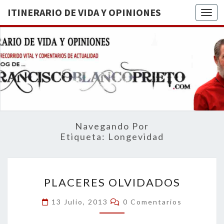
ITINERARIO DE VIDA Y OPINIONES
Togg
ITINERA
BREVE
RECORRIDO
VITAL Y
DE VIDA
COMENTARIOS
DE
OPINION
ACTUALIDAD
Navegando Por
Etiqueta:
Longevidad
PLACERES
PLACERES OLVIDADOS
OLVIDADOS
Comentarios
13 Julio, 2013
0 Comentarios