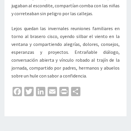
jugaban al escondite, compartían comba con las niñas
y correteaban sin peligro por las callejas.
Lejos quedan las invernales reuniones familiares en
torno al brasero cisco, oyendo silbar el viento en la
ventana y compartiendo alegrías, dolores, consejos,
esperanzas y proyectos. Entrañable diálogo,
conversación abierta y vínculo robado al trajín de la
jornada, compartido por padres, hermanos y abuelos
sobre un hule con sabor a confidencia.
Fa
T
Li
E
Pr
C
ce
wi
n
m
in
o
b
tt
ke
ai
t
m
o
er
dI
l
p
o
n
ar