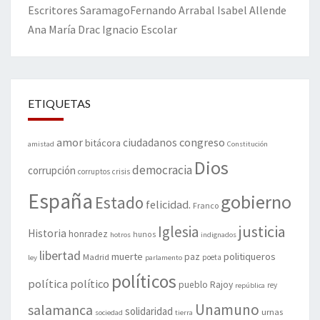
Escritores
Saramago
Fernando Arrabal
Isabel Allende
Ana María Drac
Ignacio Escolar
ETIQUETAS
amor
congreso
ciudadanos
bitácora
amistad
Constitución
Dios
democracia
corrupción
corruptos
crisis
España
gobierno
Estado
felicidad.
Franco
justicia
Iglesia
Historia
honradez
hunos
hotros
indignados
libertad
muerte
politiqueros
Madrid
paz
poeta
ley
parlamento
políticos
política
político
pueblo
Rajoy
rey
república
Unamuno
salamanca
solidaridad
urnas
sociedad
tierra