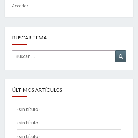
k
tir
Acceder
BUSCAR TEMA
Buscar
Buscar
por:
ÚLTIMOS ARTÍCULOS
(sin título)
(sin título)
(sin título)