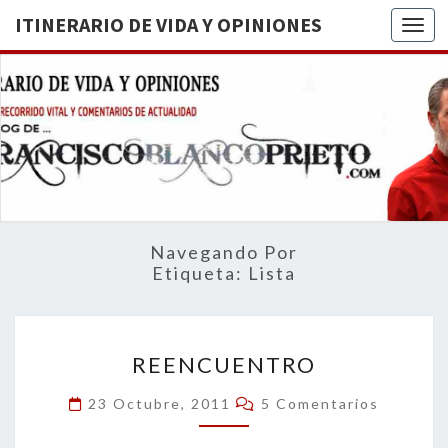
ITINERARIO DE VIDA Y OPINIONES
Togg
ITINERA
BREVE
RECORRIDO
VITAL Y
DE VIDA
COMENTARIOS
DE
OPINION
ACTUALIDAD
Navegando Por
Etiqueta:
Lista
REENCUENTRO
REENCUENTRO
Comentarios
23 Octubre, 2011
5 Comentarios