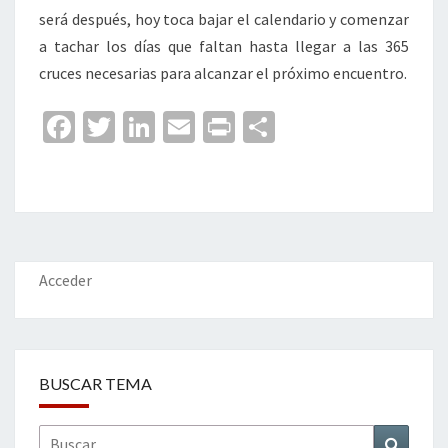
será después, hoy toca bajar el calendario y comenzar
a tachar los días que faltan hasta llegar a las 365
cruces necesarias para alcanzar el próximo encuentro.
Fa
T
Li
E
Pr
C
ce
wi
n
m
in
o
b
tt
ke
ai
t
m
o
er
dI
l
p
o
n
ar
k
tir
Acceder
BUSCAR TEMA
Buscar
Buscar