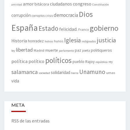
amor
congreso
ciudadanos
bitácora
amistad
Constitución
Dios
democracia
corrupción
corruptos
crisis
España
gobierno
Estado
felicidad.
Franco
justicia
Iglesia
Historia
honradez
hunos
hotros
indignados
libertad
muerte
politiqueros
Madrid
paz
poeta
ley
parlamento
políticos
política
político
pueblo
Rajoy
rey
república
Unamuno
salamanca
solidaridad
urnas
sociedad
tierra
vida
META
RSS de las entradas