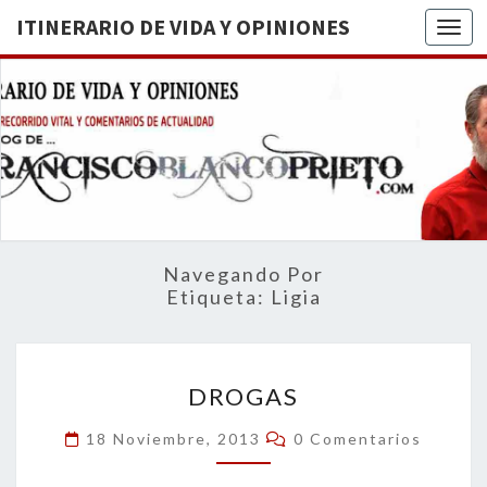
ITINERARIO DE VIDA Y OPINIONES
Togg
ITINERA
BREVE
RECORRIDO
VITAL Y
DE VIDA
COMENTARIOS
DE
OPINION
ACTUALIDAD
Navegando Por
Etiqueta:
Ligia
DROGAS
DROGAS
Comentarios
18 Noviembre, 2013
0 Comentarios