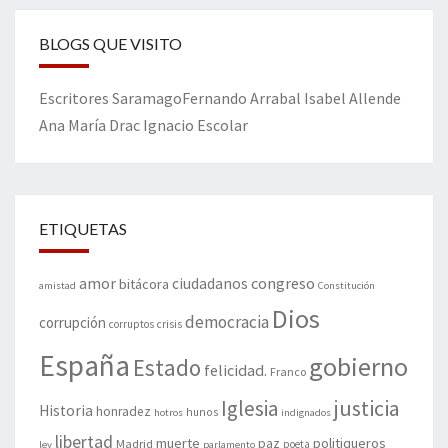
BLOGS QUE VISITO
Escritores
Saramago
Fernando Arrabal
Isabel Allende
Ana María Drac
Ignacio Escolar
ETIQUETAS
amor
congreso
ciudadanos
bitácora
amistad
Constitución
Dios
democracia
corrupción
corruptos
crisis
España
gobierno
Estado
felicidad.
Franco
justicia
Iglesia
Historia
honradez
hunos
hotros
indignados
libertad
muerte
politiqueros
Madrid
paz
poeta
ley
parlamento