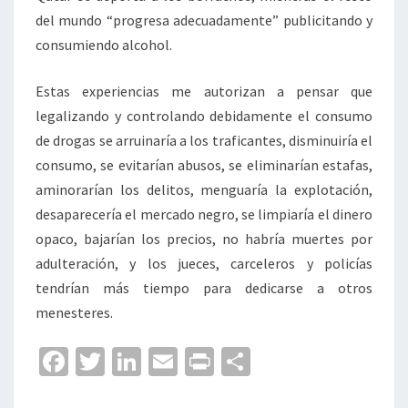
del mundo “progresa adecuadamente” publicitando y
consumiendo alcohol.
Estas experiencias me autorizan a pensar que
legalizando y controlando debidamente el consumo
de drogas se arruinaría a los traficantes, disminuiría el
consumo, se evitarían abusos, se eliminarían estafas,
aminorarían los delitos, menguaría la explotación,
desaparecería el mercado negro, se limpiaría el dinero
opaco, bajarían los precios, no habría muertes por
adulteración, y los jueces, carceleros y policías
tendrían más tiempo para dedicarse a otros
menesteres.
Fa
T
Li
E
Pr
C
ce
wi
n
m
in
o