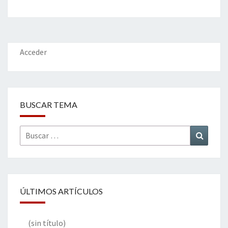
b
tt
ke
ai
t
m
o
er
dI
l
p
o
n
ar
k
tir
Acceder
BUSCAR TEMA
Buscar
Buscar
por:
ÚLTIMOS ARTÍCULOS
(sin título)