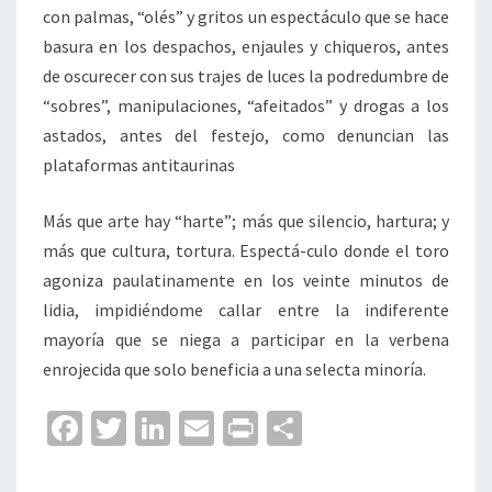
con palmas, “olés” y gritos un espectáculo que se hace
basura en los despachos, enjaules y chiqueros, antes
de oscurecer con sus trajes de luces la podredumbre de
“sobres”, manipulaciones, “afeitados” y drogas a los
astados, antes del festejo, como denuncian las
plataformas antitaurinas
Más que arte hay “harte”; más que silencio, hartura; y
más que cultura, tortura. Espectá-culo donde el toro
agoniza paulatinamente en los veinte minutos de
lidia, impidiéndome callar entre la indiferente
mayoría que se niega a participar en la verbena
enrojecida que solo beneficia a una selecta minoría.
Fa
T
Li
E
Pr
C
ce
wi
n
m
in
o