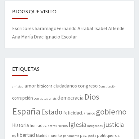
BLOGS QUE VISITO
Escritores
Saramago
Fernando Arrabal
Isabel Allende
Ana María Drac
Ignacio Escolar
ETIQUETAS
amor
congreso
ciudadanos
bitácora
amistad
Constitución
Dios
democracia
corrupción
corruptos
crisis
España
gobierno
Estado
felicidad.
Franco
justicia
Iglesia
Historia
honradez
hunos
hotros
indignados
libertad
muerte
politiqueros
Madrid
paz
poeta
ley
parlamento