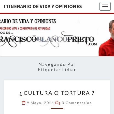
ITINERARIO DE VIDA Y OPINIONES
Togg
ITINERA
BREVE
RECORRIDO
VITAL Y
DE VIDA
COMENTARIOS
DE
OPINION
ACTUALIDAD
Navegando Por
Etiqueta:
Lidiar
¿
¿ CULTURA O TORTURA ?
CULTURA
O
Comentarios
9 Mayo, 2014
3 Comentarios
TORTURA