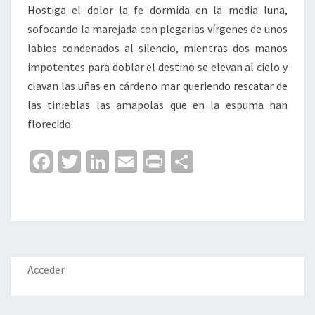
Hostiga el dolor la fe dormida en la media luna,
sofocando la marejada con plegarias vírgenes de unos
labios condenados al silencio, mientras dos manos
impotentes para doblar el destino se elevan al cielo y
clavan las uñas en cárdeno mar queriendo rescatar de
las tinieblas las amapolas que en la espuma han
florecido.
Fa
T
Li
E
Pr
C
ce
wi
n
m
in
o
b
tt
ke
ai
t
m
o
er
dI
l
p
o
n
ar
k
tir
Acceder