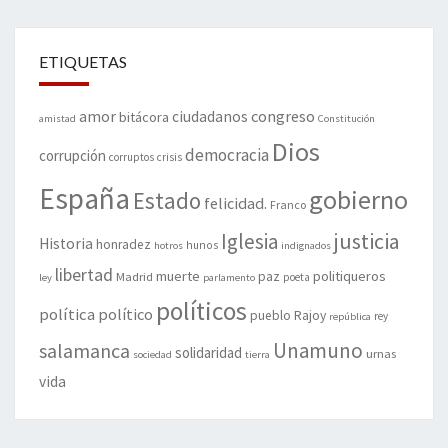
ETIQUETAS
amor
congreso
ciudadanos
bitácora
amistad
Constitución
Dios
democracia
corrupción
corruptos
crisis
España
gobierno
Estado
felicidad.
Franco
justicia
Iglesia
Historia
honradez
hunos
hotros
indignados
libertad
muerte
politiqueros
Madrid
paz
poeta
ley
parlamento
políticos
política
político
pueblo
Rajoy
rey
república
Unamuno
salamanca
solidaridad
urnas
sociedad
tierra
vida