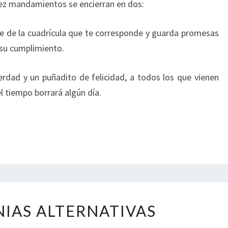
diez mandamientos se encierran en dos:
irte de la cuadrícula que te corresponde y guarda promesas
 su cumplimiento.
erdad y un puñadito de felicidad, a todos los que vienen
el tiempo borrará algún día.
CEREMONIAS
IAS ALTERNATIVAS
ALTERNATIVAS