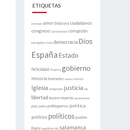
ETIQUETAS
amor
ciudadanos
bitácora
amistad
congreso
corrupción
Constitución
Dios
democracia
corruptos
crisis
España
Estado
gobierno
felicidad.
Franco
Historia
honradez
hunos
hotros
justicia
Iglesia
indignados
ley
libertad
muerte
Madrid
parlamento
política
politiqueros
paz
poeta
políticos
político
pueblo
salamanca
Rajoy
rey
república