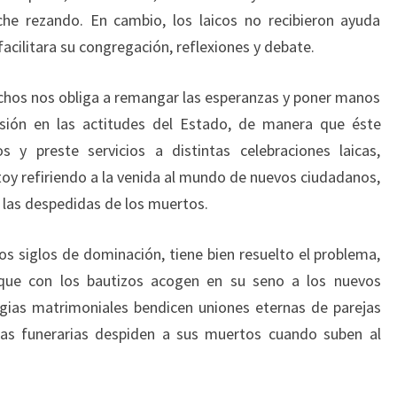
che rezando. En cambio, los laicos no recibieron ayuda
acilitara su congregación, reflexiones y debate.
chos nos obliga a remangar las esperanzas y poner manos
rsión en las actitudes del Estado, de manera que éste
os y preste servicios a distintas celebraciones laicas,
toy refiriendo a la venida al mundo de nuevos ciudadanos,
a las despedidas de los muertos.
os siglos de dominación, tiene bien resuelto el problema,
a que con los bautizos acogen en su seno a los nuevos
urgias matrimoniales bendicen uniones eternas de parejas
ias funerarias despiden a sus muertos cuando suben al