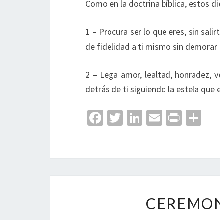
Como en la doctrina bíblica, estos 
1 – Procura ser lo que eres, sin sal
de fidelidad a ti mismo sin demorar
2 – Lega amor, lealtad, honradez, v
detrás de ti siguiendo la estela que 
Fa
T
Li
E
Pr
C
ce
wi
n
m
in
o
b
tt
ke
ai
t
m
o
er
dI
l
p
o
n
ar
k
tir
CEREMON