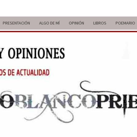
PRESENTACIÓN
ALGO DE MÍ
OPINIÓN
LIBROS
POEMARIO
ITIN
BREVE
RECORRIDO
VITAL Y
COMENTARIOS
DE V
DE
ACTUALIDAD