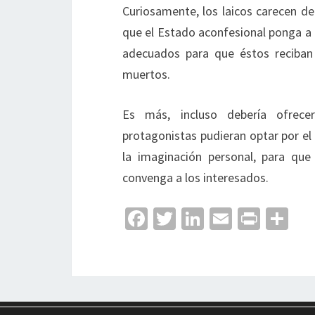
Curiosamente, los laicos carecen d
que el Estado aconfesional ponga a 
adecuados para que éstos reciban 
muertos.
Es más, incluso debería ofrece
protagonistas pudieran optar por el q
la imaginación personal, para qu
convenga a los interesados.
Fa
T
Li
E
Pr
C
ce
wi
n
m
in
o
b
tt
ke
ai
t
m
o
er
dI
l
p
o
n
ar