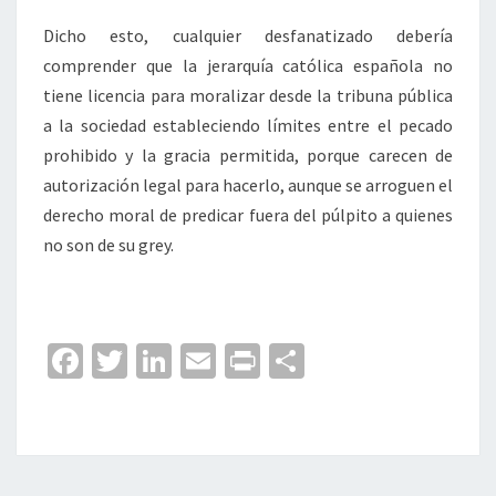
Dicho esto, cualquier desfanatizado debería
comprender que la jerarquía católica española no
tiene licencia para moralizar desde la tribuna pública
a la sociedad estableciendo límites entre el pecado
prohibido y la gracia permitida, porque carecen de
autorización legal para hacerlo, aunque se arroguen el
derecho moral de predicar fuera del púlpito a quienes
no son de su grey.
Fa
T
Li
E
Pr
C
ce
wi
n
m
in
o
b
tt
ke
ai
t
m
o
er
dI
l
p