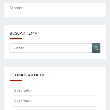
o
n
ar
k
tir
Acceder
BUSCAR TEMA
Buscar
Buscar
por:
ÚLTIMOS ARTÍCULOS
(sin título)
(sin título)