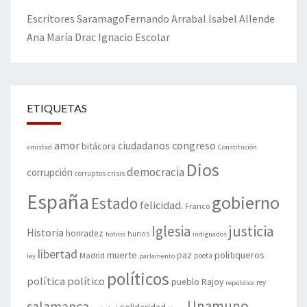
Escritores
Saramago
Fernando Arrabal
Isabel Allende
Ana María Drac
Ignacio Escolar
ETIQUETAS
amor
congreso
ciudadanos
bitácora
amistad
Constitución
Dios
democracia
corrupción
corruptos
crisis
España
gobierno
Estado
felicidad.
Franco
justicia
Iglesia
Historia
honradez
hunos
hotros
indignados
libertad
muerte
politiqueros
Madrid
paz
poeta
ley
parlamento
políticos
política
político
pueblo
Rajoy
rey
república
Unamuno
salamanca