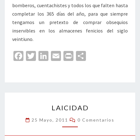
bomberos, cuentachistes y todos los que falten hasta
completar los 365 días del año, para que siempre
tengamos un pretexto de comprar obsequios
inservibles en los almacenes fenicios del siglo
veintiuno.
Fa
T
Li
E
Pr
C
ce
wi
n
m
in
o
b
tt
ke
ai
t
m
o
er
dI
l
p
o
n
ar
LAICIDAD
k
tir
LAICIDAD
Comentarios
25 Mayo, 2011
0 Comentarios