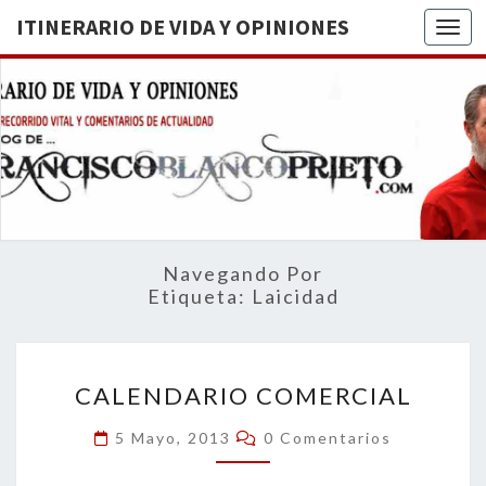
ITINERARIO DE VIDA Y OPINIONES
Togg
ITINERA
BREVE
RECORRIDO
VITAL Y
DE VIDA
COMENTARIOS
DE
OPINION
ACTUALIDAD
Navegando Por
Etiqueta:
Laicidad
CALENDARIO
CALENDARIO COMERCIAL
COMERCIAL
Comentarios
5 Mayo, 2013
0 Comentarios