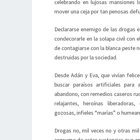
celebrando en lujosas mansiones lo
mover una ceja por tan penosas def
Declararse enemigo de las drogas es
condecorarle en la solapa civil con
de contagiarse con la blanca peste 
destruidas por la sociedad.
Desde Adán y Eva, que vivían felice
buscar paraísos artificiales para
abandono, con remedios caseros rud
relajantes, heroínas liberadoras, 
gozosas, infieles “marías” o humean
Drogas no, mil veces no y otras mil
consumo de estas sustancias que env