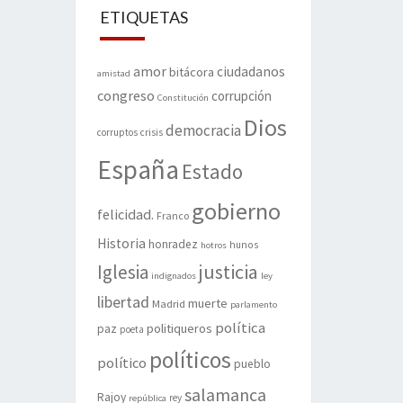
ETIQUETAS
amor
ciudadanos
bitácora
amistad
congreso
corrupción
Constitución
Dios
democracia
corruptos
crisis
España
Estado
gobierno
felicidad.
Franco
Historia
honradez
hunos
hotros
justicia
Iglesia
indignados
ley
libertad
muerte
Madrid
parlamento
política
politiqueros
paz
poeta
políticos
político
pueblo
salamanca
Rajoy
rey
república