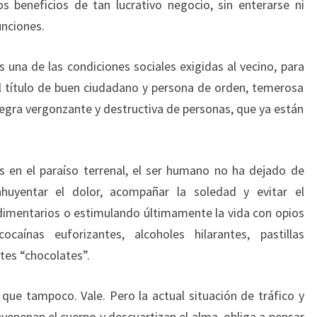
s beneficios de tan lucrativo negocio, sin enterarse ni
unciones.
 una de las condiciones sociales exigidas al vecino, para
 el título de buen ciudadano y persona de orden, temerosa
negra vergonzante y destructiva de personas, que ya están
s en el paraíso terrenal, el ser humano no ha dejado de
 ahuyentar el dolor, acompañar la soledad y evitar el
imentarios o estimulando últimamente la vida con opios
cocaínas euforizantes, alcoholes hilarantes, pastillas
tes “chocolates”.
 que tampoco. Vale. Pero la actual situación de tráfico y
enenan el cuerpo y descuartizan el alma, obliga a pensar