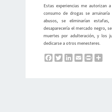
Estas experiencias me autorizan a
consumo de drogas se arruinaría a
abusos, se eliminarían estafas,
desaparecería el mercado negro, se l
muertes por adulteración, y los j
dedicarse a otros menesteres.
Fa
T
Li
E
Pr
C
ce
wi
n
m
in
o
b
tt
ke
ai
t
m
o
er
dI
l
p
o
n
ar
k
tir