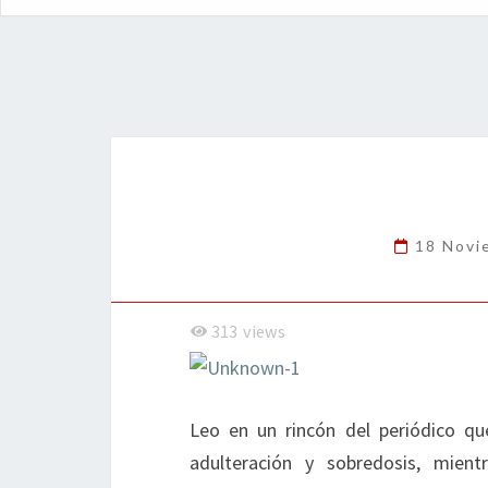
18 Novi
313
views
Leo en un rincón del periódico q
adulteración y sobredosis, mien