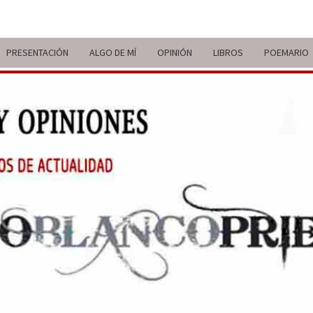
PRESENTACIÓN
ALGO DE MÍ
OPINIÓN
LIBROS
POEMARIO
ITIN
BREVE
RECORRIDO
VITAL Y
COMENTARIOS
DE V
DE
ACTUALIDAD