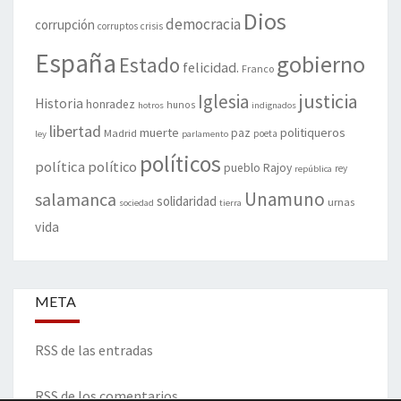
Dios
democracia
corrupción
corruptos
crisis
España
gobierno
Estado
felicidad.
Franco
justicia
Iglesia
Historia
honradez
hunos
hotros
indignados
libertad
muerte
politiqueros
Madrid
paz
poeta
ley
parlamento
políticos
política
político
pueblo
Rajoy
rey
república
Unamuno
salamanca
solidaridad
urnas
sociedad
tierra
vida
META
RSS de las entradas
RSS de los comentarios