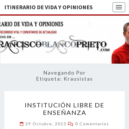
ITINERARIO DE VIDA Y OPINIONES
Togg
ITINERA
BREVE
RECORRIDO
VITAL Y
DE VIDA
COMENTARIOS
DE
OPINION
ACTUALIDAD
Navegando Por
Etiqueta:
Krausistas
INSTITUCIÓN
INSTITUCIÓN LIBRE DE
LIBRE
ENSEÑANZA
DE
ENSEÑANZA
Comentarios
29 Octubre, 2013
0 Comentarios