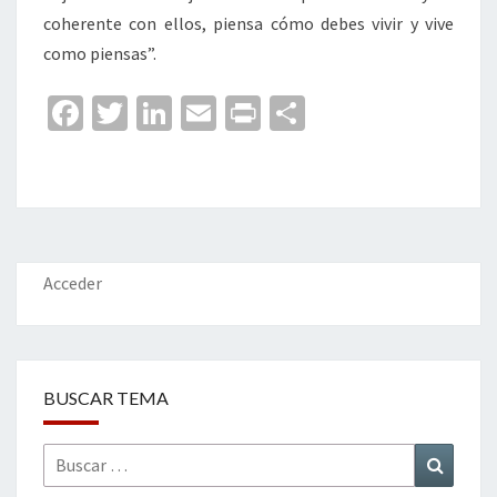
coherente con ellos, piensa cómo debes vivir y vive
como piensas”.
Fa
T
Li
E
Pr
C
ce
wi
n
m
in
o
b
tt
ke
ai
t
m
o
er
dI
l
p
o
n
ar
k
tir
Acceder
BUSCAR TEMA
Buscar
Buscar
por: