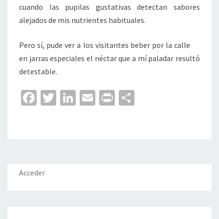
cuando las pupilas gustativas detectan sabores
alejados de mis nutrientes habituales.
Pero sí, pude ver a los visitantes beber por la calle
en jarras especiales el néctar que a mí paladar resultó
detestable.
Fa
T
Li
E
Pr
C
ce
wi
n
m
in
o
b
tt
ke
ai
t
m
o
er
dI
l
p
o
n
ar
k
tir
Acceder