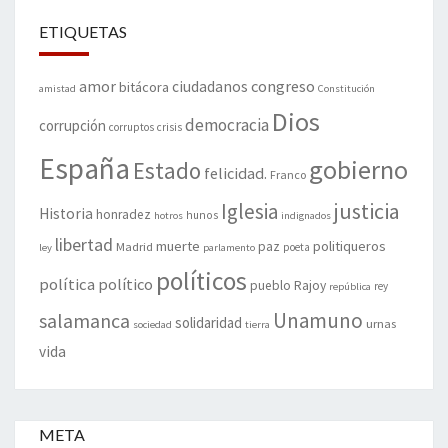
ETIQUETAS
amor
congreso
ciudadanos
bitácora
amistad
Constitución
Dios
democracia
corrupción
corruptos
crisis
España
gobierno
Estado
felicidad.
Franco
justicia
Iglesia
Historia
honradez
hunos
hotros
indignados
libertad
muerte
politiqueros
Madrid
paz
poeta
ley
parlamento
políticos
política
político
pueblo
Rajoy
rey
república
Unamuno
salamanca
solidaridad
urnas
sociedad
tierra
vida
META