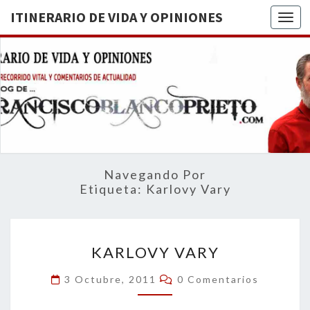
ITINERARIO DE VIDA Y OPINIONES
Togg
ITINERA
BREVE
RECORRIDO
VITAL Y
DE VIDA
COMENTARIOS
DE
OPINION
ACTUALIDAD
Navegando Por
Etiqueta:
Karlovy Vary
KARLOVY
KARLOVY VARY
VARY
Comentarios
3 Octubre, 2011
0 Comentarios