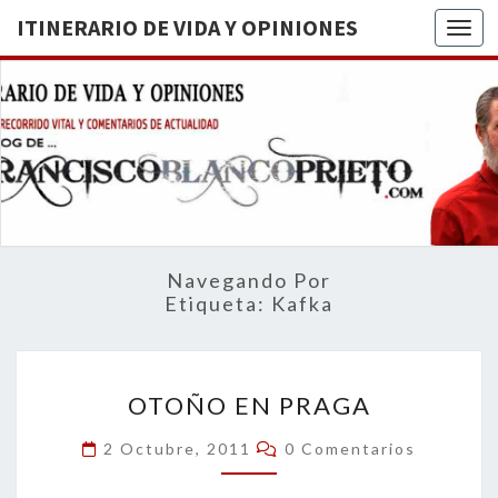
ITINERARIO DE VIDA Y OPINIONES
Togg
ITINERA
BREVE
RECORRIDO
VITAL Y
DE VIDA
COMENTARIOS
DE
OPINION
ACTUALIDAD
Navegando Por
Etiqueta:
Kafka
OTOÑO
OTOÑO EN PRAGA
EN
PRAGA
Comentarios
2 Octubre, 2011
0 Comentarios