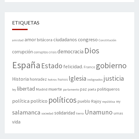
ETIQUETAS
amor
congreso
ciudadanos
bitácora
amistad
Constitución
Dios
democracia
corrupción
corruptos
crisis
España
gobierno
Estado
felicidad.
Franco
justicia
Iglesia
Historia
honradez
hunos
hotros
indignados
libertad
muerte
politiqueros
Madrid
paz
poeta
ley
parlamento
políticos
política
político
pueblo
Rajoy
rey
república
Unamuno
salamanca
solidaridad
urnas
sociedad
tierra
vida