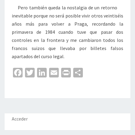
Pero también queda la nostalgia de un retorno
inevitable porque no será posible vivir otros veintiséis
años más para volver a Praga, recordando la
primavera de 1984 cuando tuve que pasar dos
controles en la frontera y me cambiaron todos los
francos suizos que llevaba por billetes falsos
apartados del curso legal.
Fa
T
Li
E
Pr
C
ce
wi
n
m
in
o
b
tt
ke
ai
t
m
o
er
dI
l
p
o
n
ar
k
tir
Acceder