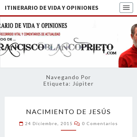
ITINERARIO DE VIDA Y OPINIONES
Togg
ITINERA
BREVE
RECORRIDO
VITAL Y
DE VIDA
COMENTARIOS
DE
OPINION
ACTUALIDAD
Navegando Por
Etiqueta:
Júpiter
NACIMIENTO
NACIMIENTO DE JESÚS
DE
JESÚS
Comentarios
24 Diciembre, 2015
0 Comentarios