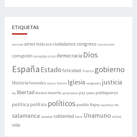
ETIQUETAS
amor
congreso
ciudadanos
bitácora
amistad
Constitución
Dios
democracia
corrupción
corruptos
crisis
España
gobierno
Estado
felicidad.
Franco
justicia
Iglesia
Historia
honradez
hunos
hotros
indignados
libertad
muerte
politiqueros
Madrid
paz
poeta
ley
parlamento
políticos
política
político
pueblo
Rajoy
rey
república
Unamuno
salamanca
solidaridad
urnas
sociedad
tierra
vida