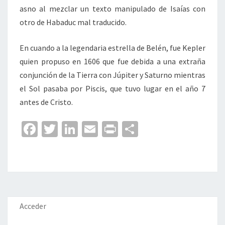
asno al mezclar un texto manipulado de Isaías con
otro de Habaduc mal traducido.
En cuando a la legendaria estrella de Belén, fue Kepler
quien propuso en 1606 que fue debida a una extraña
conjunción de la Tierra con Júpiter y Saturno mientras
el Sol pasaba por Piscis, que tuvo lugar en el año 7
antes de Cristo.
Fa
T
Li
E
Pr
C
ce
wi
n
m
in
o
b
tt
ke
ai
t
m
o
er
dI
l
p
o
n
ar
k
tir
Acceder