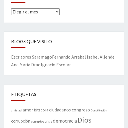
Archivos
BLOGS QUE VISITO
Escritores
Saramago
Fernando Arrabal
Isabel Allende
Ana María Drac
Ignacio Escolar
ETIQUETAS
amor
congreso
ciudadanos
bitácora
amistad
Constitución
Dios
democracia
corrupción
corruptos
crisis