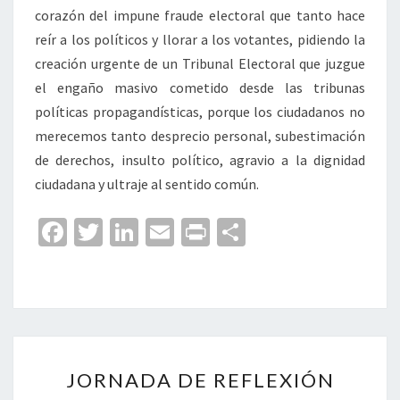
corazón del impune fraude electoral que tanto hace
reír a los políticos y llorar a los votantes, pidiendo la
creación urgente de un Tribunal Electoral que juzgue
el engaño masivo cometido desde las tribunas
políticas propagandísticas, porque los ciudadanos no
merecemos tanto desprecio personal, subestimación
de derechos, insulto político, agravio a la dignidad
ciudadana y ultraje al sentido común.
Fa
T
Li
E
Pr
C
ce
wi
n
m
in
o
b
tt
ke
ai
t
m
o
er
dI
l
p
o
n
ar
JORNADA
k
tir
JORNADA DE REFLEXIÓN
DE