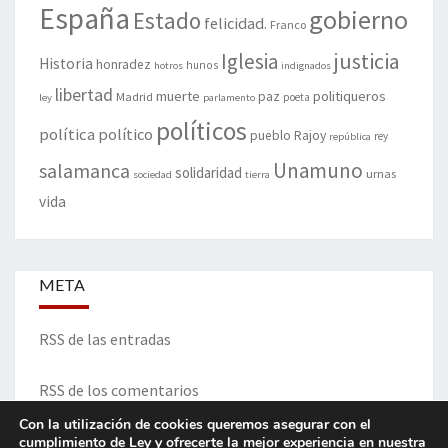
España
gobierno
Estado
felicidad.
Franco
justicia
Iglesia
Historia
honradez
hunos
hotros
indignados
libertad
muerte
politiqueros
Madrid
paz
poeta
ley
parlamento
políticos
política
político
pueblo
Rajoy
rey
república
Unamuno
salamanca
solidaridad
urnas
sociedad
tierra
vida
META
RSS de las entradas
RSS de los comentarios
Con la utilización de cookies queremos asegurar con el
cumplimiento de Ley y ofrecerte la mejor experiencia en nuestra