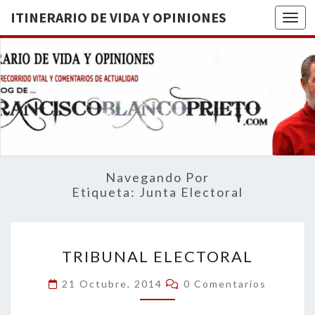
ITINERARIO DE VIDA Y OPINIONES
Togg
ITINERA
BREVE
RECORRIDO
VITAL Y
DE VIDA
COMENTARIOS
DE
OPINION
ACTUALIDAD
Navegando Por
Etiqueta:
Junta Electoral
TRIBUNAL
TRIBUNAL ELECTORAL
ELECTORAL
Comentarios
21 Octubre, 2014
0 Comentarios