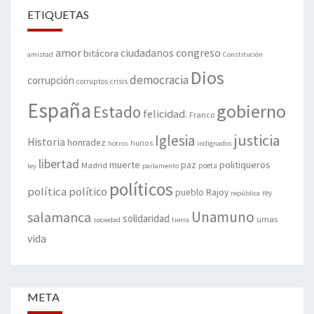
ETIQUETAS
amor
congreso
ciudadanos
bitácora
amistad
Constitución
Dios
democracia
corrupción
corruptos
crisis
España
gobierno
Estado
felicidad.
Franco
justicia
Iglesia
Historia
honradez
hunos
hotros
indignados
libertad
muerte
politiqueros
Madrid
paz
poeta
ley
parlamento
políticos
política
político
pueblo
Rajoy
rey
república
Unamuno
salamanca
solidaridad
urnas
sociedad
tierra
vida
META