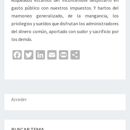
Asqueados estamos del incontenible despilfarro en
gasto público con nuestros impuestos. Y hartos del
mamoneo generalizado, de la mangancia, los
privilegios y sueldos que disfrutan los administradores
del dinero común, aportado con sudor y sacrificio por
los demás.
Fa
T
Li
E
Pr
C
ce
wi
n
m
in
o
b
tt
ke
ai
t
m
o
er
dI
l
p
o
n
ar
k
tir
Acceder
BUSCAR TEMA