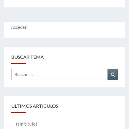
b
tt
ke
ai
t
m
o
er
dI
l
p
o
n
ar
k
tir
Acceder
BUSCAR TEMA
Buscar
Buscar
por:
ÚLTIMOS ARTÍCULOS
(sin título)