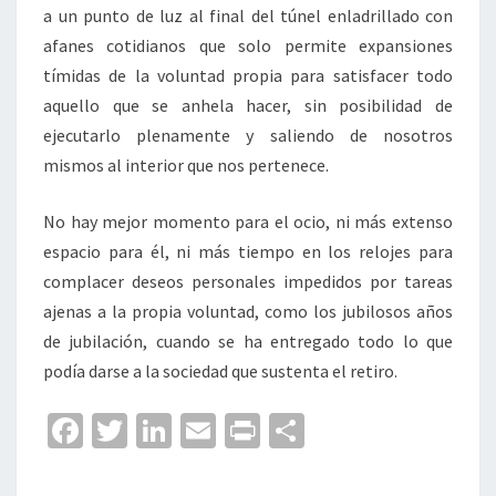
a un punto de luz al final del túnel enladrillado con
afanes cotidianos que solo permite expansiones
tímidas de la voluntad propia para satisfacer todo
aquello que se anhela hacer, sin posibilidad de
ejecutarlo plenamente y saliendo de nosotros
mismos al interior que nos pertenece.
No hay mejor momento para el ocio, ni más extenso
espacio para él, ni más tiempo en los relojes para
complacer deseos personales impedidos por tareas
ajenas a la propia voluntad, como los jubilosos años
de jubilación, cuando se ha entregado todo lo que
podía darse a la sociedad que sustenta el retiro.
Fa
T
Li
E
Pr
C
ce
wi
n
m
in
o