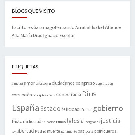
BLOGS QUE VISITO
Escritores
Saramago
Fernando Arrabal
Isabel Allende
Ana María Drac
Ignacio Escolar
ETIQUETAS
amor
congreso
ciudadanos
bitácora
amistad
Constitución
Dios
democracia
corrupción
corruptos
crisis
España
gobierno
Estado
felicidad.
Franco
justicia
Iglesia
Historia
honradez
hunos
hotros
indignados
libertad
muerte
politiqueros
Madrid
paz
poeta
ley
parlamento