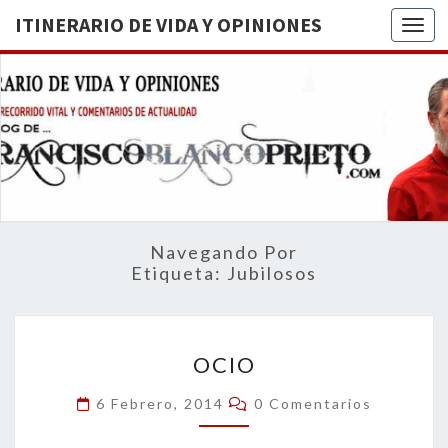
ITINERARIO DE VIDA Y OPINIONES
Togg
ITINERA
BREVE
RECORRIDO
VITAL Y
DE VIDA
COMENTARIOS
DE
OPINION
ACTUALIDAD
Navegando Por
Etiqueta:
Jubilosos
OCIO
OCIO
Comentarios
6 Febrero, 2014
0 Comentarios