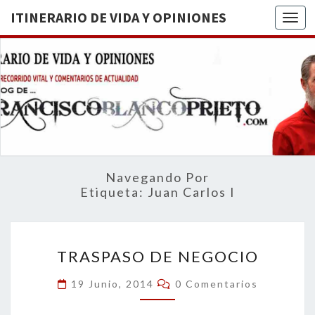
ITINERARIO DE VIDA Y OPINIONES
Togg
ITINERA
BREVE
RECORRIDO
VITAL Y
DE VIDA
COMENTARIOS
DE
OPINION
ACTUALIDAD
Navegando Por
Etiqueta:
Juan Carlos I
TRASPASO
TRASPASO DE NEGOCIO
DE
NEGOCIO
Comentarios
19 Junio, 2014
0 Comentarios