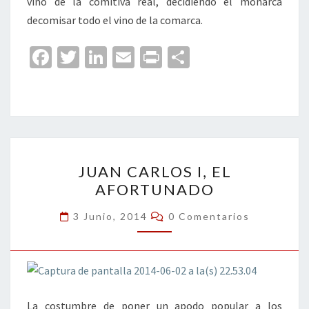
vino de la comitiva real, decidiendo el monarca
decomisar todo el vino de la comarca.
Fa
T
Li
E
Pr
C
ce
wi
n
m
in
o
b
tt
ke
ai
t
m
o
er
dI
l
p
o
n
ar
JUAN
k
tir
JUAN CARLOS I, EL
CARLOS
AFORTUNADO
I,
EL
Comentarios
3 Junio, 2014
0 Comentarios
AFORTUNADO
La costumbre de poner un apodo popular a los