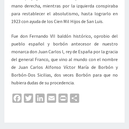
mano derecha, mientras por la izquierda conspiraba
para restablecer el absolutismo, hasta lograrlo en
1923 con ayuda de los Cien Mil Hijos de San Luis.
Fue don Fernando VII baldón histórico, oprobio del
pueblo español y borbón antecesor de nuestro
monarca don Juan Carlos I, rey de España por la gracia
del general Franco, que vino al mundo con el nombre
de Juan Carlos Alfonso Víctor María de Borbón y
Borbón-Dos Sicilias, dos veces Borbón para que no
hubiera dudas de su procedencia.
Fa
T
Li
E
Pr
C
ce
wi
n
m
in
o
b
tt
ke
ai
t
m
o
er
dI
l
p