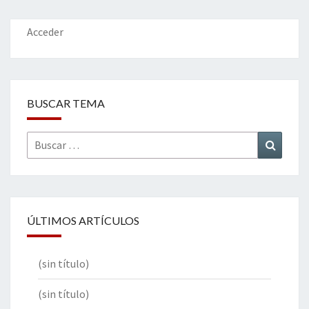
o
n
ar
k
tir
Acceder
BUSCAR TEMA
Buscar
Buscar
por:
ÚLTIMOS ARTÍCULOS
(sin título)
(sin título)