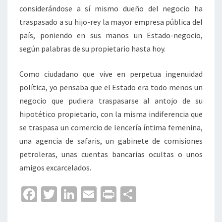
considerándose a sí mismo dueño del negocio ha
traspasado a su hijo-rey la mayor empresa pública del
país, poniendo en sus manos un Estado-negocio,
según palabras de su propietario hasta hoy.
Como ciudadano que vive en perpetua ingenuidad
política, yo pensaba que el Estado era todo menos un
negocio que pudiera traspasarse al antojo de su
hipotético propietario, con la misma indiferencia que
se traspasa un comercio de lencería íntima femenina,
una agencia de safaris, un gabinete de comisiones
petroleras, unas cuentas bancarias ocultas o unos
amigos excarcelados.
Fa
T
Li
E
Pr
C
ce
wi
n
m
in
o