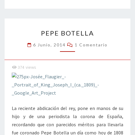
b
tt
ke
ai
t
m
o
er
dI
l
p
o
n
ar
PEPE
k
tir
PEPE BOTELLA
BOTELLA
Comentarios
6 Junio, 2014
1 Comentario
374
views
La reciente abdicación del rey, pone en manos de su
hijo y de una periodista la corona de España,
recordando que con parecidos méritos para llevarla
fue coronado Pepe Botella un día como hoy de 1808