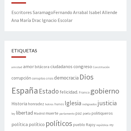
Escritores
Saramago
Fernando Arrabal
Isabel Allende
Ana María Drac
Ignacio Escolar
ETIQUETAS
amor
congreso
ciudadanos
bitácora
amistad
Constitución
Dios
democracia
corrupción
corruptos
crisis
España
gobierno
Estado
felicidad.
Franco
justicia
Iglesia
Historia
honradez
hunos
hotros
indignados
libertad
muerte
politiqueros
Madrid
paz
poeta
ley
parlamento
políticos
política
político
pueblo
Rajoy
rey
república