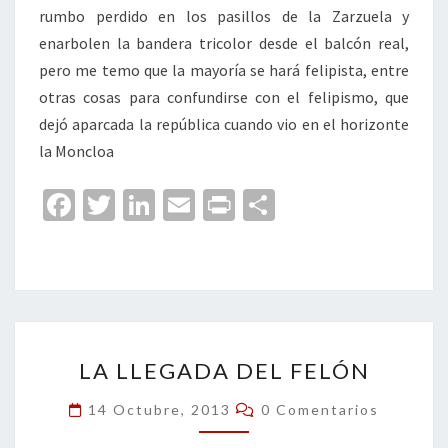
rumbo perdido en los pasillos de la Zarzuela y
enarbolen la bandera tricolor desde el balcón real,
pero me temo que la mayoría se hará felipista, entre
otras cosas para confundirse con el felipismo, que
dejó aparcada la república cuando vio en el horizonte
la Moncloa
Fa
T
Li
E
Pr
C
ce
wi
n
m
in
o
b
tt
ke
ai
t
m
o
er
dI
l
p
o
n
ar
LA
k
tir
LA LLEGADA DEL FELÓN
LLEGADA
DEL
Comentarios
14 Octubre, 2013
0 Comentarios
FELÓN