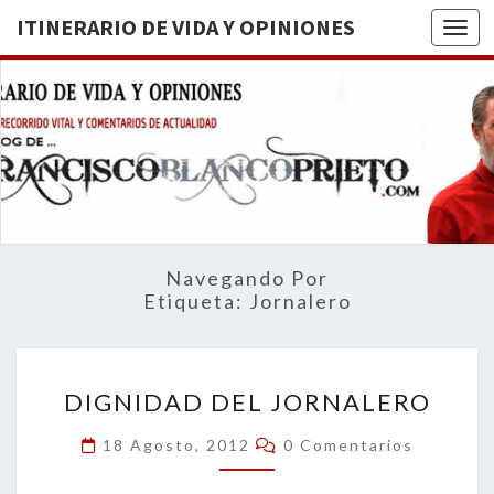
ITINERARIO DE VIDA Y OPINIONES
Togg
ITINERA
BREVE
RECORRIDO
VITAL Y
DE VIDA
COMENTARIOS
DE
OPINION
ACTUALIDAD
Navegando Por
Etiqueta:
Jornalero
DIGNIDAD
DIGNIDAD DEL JORNALERO
DEL
JORNALERO
Comentarios
18 Agosto, 2012
0 Comentarios