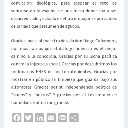
convicción ideológica, para aceptar el reto de
sentarse en la esquina de una mesa donde iba a ser
desacreditado y echado de ella a empujones por sabios
de la nada que presumen de agudos.
Gracias, pues, al maestro de vida don Diego Cañamero,
por mostrarnos que el diálogo honesto es el mejor
camino a la concordia. Gracias por su lucha pacífica
contra la injusticia social. Gracias por descubrirnos los
millonarios ERES de los terratenientes. Gracias por
mostrar en público la limpieza que guarda bajo sus
alfombras. Gracias por su independencia política de
“hunos” y “hotros”. Y gracias por el testimonio de
humildad de alma tan grande.
Fa
T
Li
E
Pr
C
ce
wi
n
m
in
o