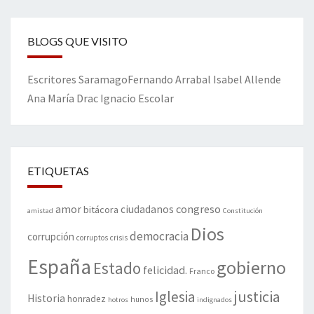
BLOGS QUE VISITO
Escritores
Saramago
Fernando Arrabal
Isabel Allende
Ana María Drac
Ignacio Escolar
ETIQUETAS
amor
congreso
ciudadanos
bitácora
amistad
Constitución
Dios
democracia
corrupción
corruptos
crisis
España
gobierno
Estado
felicidad.
Franco
justicia
Iglesia
Historia
honradez
hunos
hotros
indignados