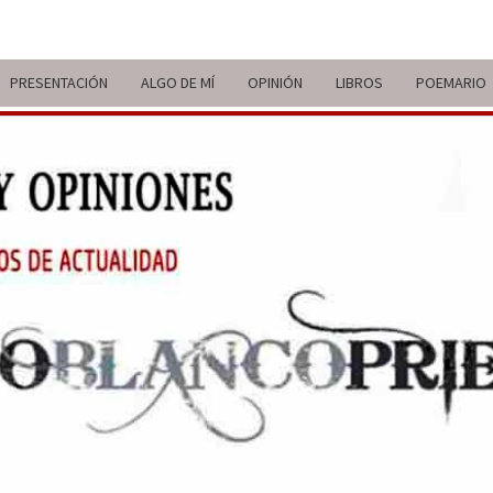
PRESENTACIÓN
ALGO DE MÍ
OPINIÓN
LIBROS
POEMARIO
ITIN
BREVE
RECORRIDO
VITAL Y
COMENTARIOS
DE V
DE
ACTUALIDAD