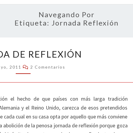
OPIN
Navegando Por
Etiqueta:
Jornada Reflexión
JORNADA
A DE REFLEXIÓN
DE
REFLEXIÓN
Comentarios
ayo, 2011
2 Comentarios
xión el hecho de que países con más larga tradición
Alemania y el Reino Unido, carezca de esos pretendidos
que cada cual en su casa opta por aquello que más conviene
 la abolición de la penosa jornada de reflexión porque goza