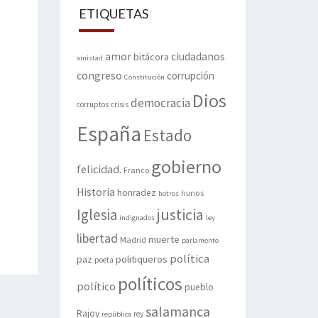
ETIQUETAS
amor
ciudadanos
bitácora
amistad
congreso
corrupción
Constitución
Dios
democracia
corruptos
crisis
España
Estado
gobierno
felicidad.
Franco
Historia
honradez
hunos
hotros
justicia
Iglesia
indignados
ley
libertad
muerte
Madrid
parlamento
política
politiqueros
paz
poeta
políticos
político
pueblo
salamanca
Rajoy
rey
república