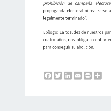
prohibición de campaña elector
propaganda electoral ni realizarse
legalmente terminado”.
Epílogo: La tozudez de nuestros par
cuatro años, nos obliga a confiar 
para conseguir su abolición.
Fa
T
Li
E
Pr
C
ce
wi
n
m
in
o
b
tt
ke
ai
t
m
o
er
dI
l
p
o
n
ar