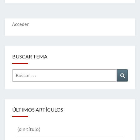
o
er
dI
l
p
o
n
ar
k
tir
Acceder
BUSCAR TEMA
Buscar
Buscar
por:
ÚLTIMOS ARTÍCULOS
(sin título)