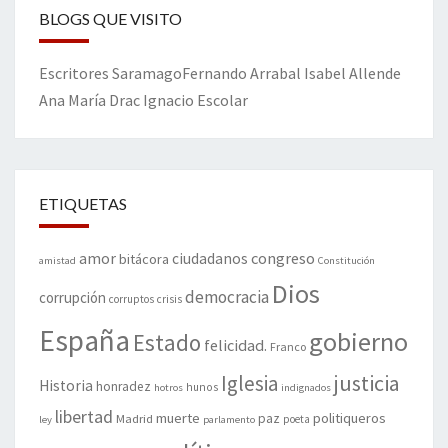
BLOGS QUE VISITO
Escritores
Saramago
Fernando Arrabal
Isabel Allende
Ana María Drac
Ignacio Escolar
ETIQUETAS
amor
congreso
ciudadanos
bitácora
amistad
Constitución
Dios
democracia
corrupción
corruptos
crisis
España
gobierno
Estado
felicidad.
Franco
justicia
Iglesia
Historia
honradez
hunos
hotros
indignados
libertad
muerte
politiqueros
Madrid
paz
poeta
ley
parlamento