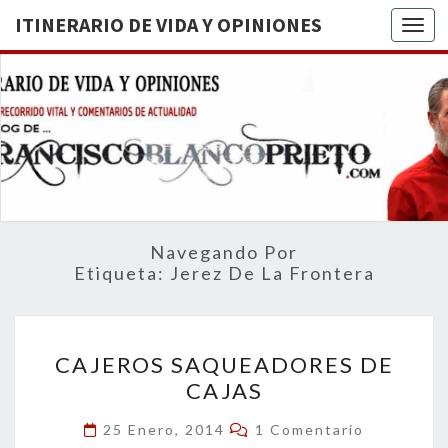
ITINERARIO DE VIDA Y OPINIONES
Togg
ITINERA
BREVE
RECORRIDO
VITAL Y
DE VIDA
COMENTARIOS
DE
OPINION
ACTUALIDAD
Navegando Por
Etiqueta:
Jerez De La Frontera
CAJEROS
CAJEROS SAQUEADORES DE
SAQUEADORES
CAJAS
DE
CAJAS
Comentarios
25 Enero, 2014
1 Comentario