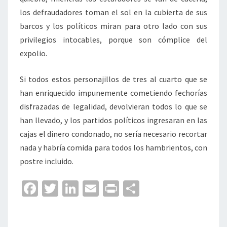
los defraudadores toman el sol en la cubierta de sus
barcos y los políticos miran para otro lado con sus
privilegios intocables, porque son cómplice del
expolio.
Si todos estos personajillos de tres al cuarto que se
han enriquecido impunemente cometiendo fechorías
disfrazadas de legalidad, devolvieran todos lo que se
han llevado, y los partidos políticos ingresaran en las
cajas el dinero condonado, no sería necesario recortar
nada y habría comida para todos los hambrientos, con
postre incluido.
Fa
T
Li
E
Pr
C
ce
wi
n
m
in
o
b
tt
ke
ai
t
m