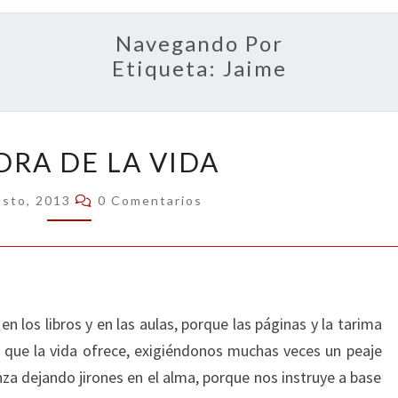
OPIN
Navegando Por
Etiqueta:
Jaime
CÁTEDRA
DRA DE LA VIDA
DE
LA
Comentarios
osto, 2013
0 Comentarios
VIDA
en los libros y en las aulas, porque las páginas y la tarima
a que la vida ofrece, exigiéndonos muchas veces un peaje
a dejando jirones en el alma, porque nos instruye a base