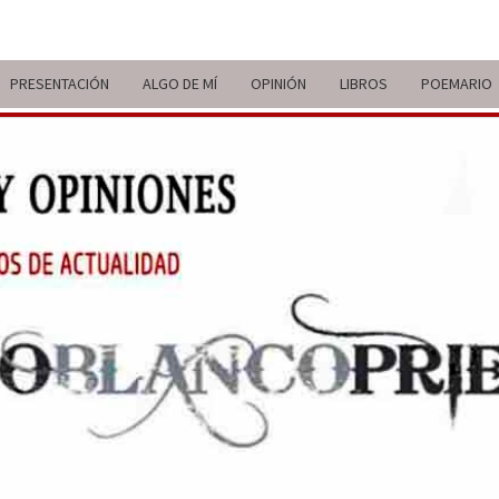
PRESENTACIÓN
ALGO DE MÍ
OPINIÓN
LIBROS
POEMARIO
ITIN
BREVE
RECORRIDO
VITAL Y
COMENTARIOS
DE V
DE
ACTUALIDAD