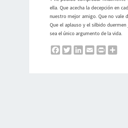
ella. Que acecha la decepción en cad
nuestro mejor amigo. Que no vale de
Que el aplauso y el silbido duermen
sea el único argumento de la vida.
Fa
T
Li
E
Pr
C
ce
wi
n
m
in
o
b
tt
ke
ai
t
m
o
er
dI
l
p
o
n
ar
k
tir