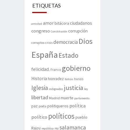
ETIQUETAS
amor
ciudadanos
bitácora
amistad
congreso
corrupción
Constitución
Dios
democracia
corruptos
crisis
España
Estado
gobierno
felicidad.
Franco
Historia
honradez
hunos
hotros
justicia
Iglesia
indignados
ley
libertad
muerte
Madrid
parlamento
política
politiqueros
paz
poeta
políticos
político
pueblo
salamanca
Rajoy
rey
república