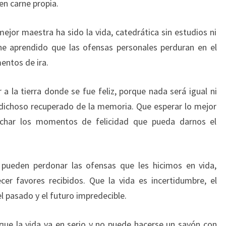
en carne propia.
ejor maestra ha sido la vida, catedrática sin estudios ni
he aprendido que las ofensas personales perduran en el
entos de ira.
a la tierra donde se fue feliz, porque nada será igual ni
 dichoso recuperado de la memoria. Que esperar lo mejor
echar los momentos de felicidad que pueda darnos el
pueden perdonar las ofensas que les hicimos en vida,
er favores recibidos. Que la vida es incertidumbre, el
el pasado y el futuro impredecible.
ue la vida va en serio y no puede hacerse un sayón con