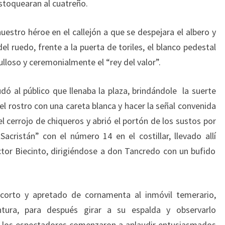
estoquearan al cuatreño.
estro héroe en el callejón a que se despejara el albero y
el ruedo, frente a la puerta de toriles, el blanco pedestal
ulloso y ceremonialmente el “rey del valor”.
udó al público que llenaba la plaza, brindándole la suerte
 el rostro con una careta blanca y hacer la señal convenida
 el cerrojo de chiqueros y abrió el portón de los sustos por
acristán” con el número 14 en el costillar, llevado allí
ctor Biecinto, dirigiéndose a don Tancredo con un bufido
, corto y apretado de cornamenta al inmóvil temerario,
ntura, para después girar a su espalda y observarlo
o los espectadores comenzaron a aplaudir entusiasmados