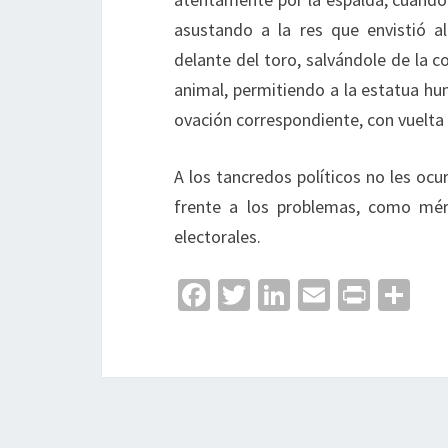
asustando a la res que envistió a
delante del toro, salvándole de la c
animal, permitiendo a la estatua huma
ovación correspondiente, con vuelta 
A los tancredos políticos no les oc
frente a los problemas, como méri
electorales.
Fa
T
Li
E
Pr
C
ce
wi
n
m
in
o
b
tt
ke
ai
t
m
o
er
dI
l
p
o
n
ar