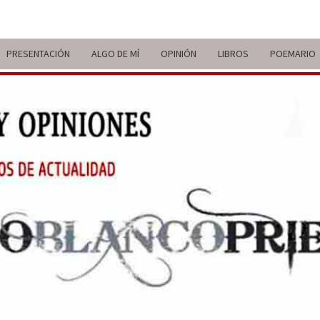
PRESENTACIÓN
ALGO DE MÍ
OPINIÓN
LIBROS
POEMARIO
ITIN
BREVE
RECORRIDO
VITAL Y
COMENTARIOS
DE V
DE
ACTUALIDAD