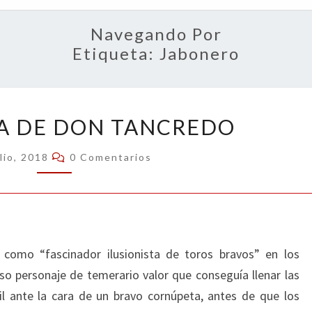
OPIN
Navegando Por
Etiqueta:
Jabonero
LA
A DE DON TANCREDO
CARRERA
DE
Comentarios
lio, 2018
0 Comentarios
DON
TANCREDO
como “fascinador ilusionista de toros bravos” en los
oso personaje de temerario valor que conseguía llenar las
l ante la cara de un bravo cornúpeta, antes de que los