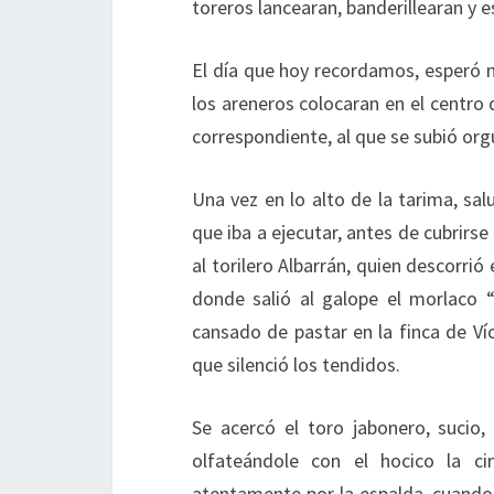
toreros lancearan, banderillearan y 
El día que hoy recordamos, esperó nu
los areneros colocaran en el centro d
correspondiente, al que se subió org
Una vez en lo alto de la tarima, sal
que iba a ejecutar, antes de cubrirse
al torilero Albarrán, quien descorrió
donde salió al galope el morlaco “S
cansado de pastar en la finca de Ví
que silenció los tendidos.
Se acercó el toro jabonero, sucio
olfateándole con el hocico la ci
atentamente por la espalda, cuand