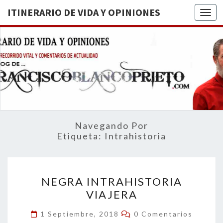
ITINERARIO DE VIDA Y OPINIONES
Togg
ITINERA
BREVE
RECORRIDO
VITAL Y
DE VIDA
COMENTARIOS
DE
OPINION
ACTUALIDAD
Navegando Por
Etiqueta:
Intrahistoria
NEGRA
NEGRA INTRAHISTORIA
INTRAHISTORIA
VIAJERA
VIAJERA
Comentarios
1 Septiembre, 2018
0 Comentarios