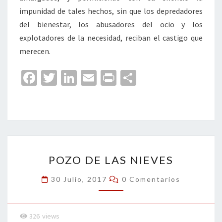
impunidad de tales hechos, sin que los depredadores
del bienestar, los abusadores del ocio y los
explotadores de la necesidad, reciban el castigo que
merecen.
Fa
T
Li
E
Pr
C
ce
wi
n
m
in
o
b
tt
ke
ai
t
m
o
er
dI
l
p
o
n
ar
POZO
k
tir
POZO DE LAS NIEVES
DE
LAS
Comentarios
30 Julio, 2017
0 Comentarios
NIEVES
326
views