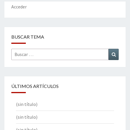
k
tir
Acceder
BUSCAR TEMA
Buscar
Buscar
por:
ÚLTIMOS ARTÍCULOS
(sin título)
(sin título)
(sin título)