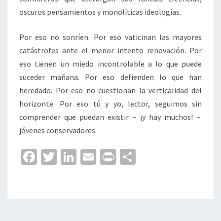
oscuros pensamientos y monolíticas ideologías.
Por eso no sonríen. Por eso vaticinan las mayores
catástrofes ante el menor intento renovación. Por
eso tienen un miedo incontrolable a lo que puede
suceder mañana. Por eso defienden lo que han
heredado. Por eso no cuestionan la verticalidad del
horizonte. Por eso tú y yo, lector, seguimos sin
comprender que puedan existir – ¡y hay muchos! –
jóvenes conservadores.
Fa
T
Li
E
Pr
C
ce
wi
n
m
in
o
b
tt
ke
ai
t
m
o
er
dI
l
p
o
n
ar