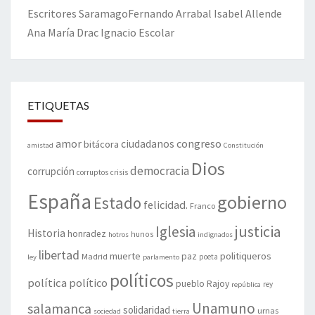
Escritores
Saramago
Fernando Arrabal
Isabel Allende
Ana María Drac
Ignacio Escolar
ETIQUETAS
amor
congreso
ciudadanos
bitácora
amistad
Constitución
Dios
democracia
corrupción
corruptos
crisis
España
gobierno
Estado
felicidad.
Franco
justicia
Iglesia
Historia
honradez
hunos
hotros
indignados
libertad
muerte
politiqueros
Madrid
paz
poeta
ley
parlamento
políticos
política
político
pueblo
Rajoy
rey
república
Unamuno
salamanca
solidaridad
urnas
sociedad
tierra