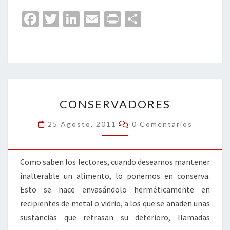
Fa
T
Li
E
Pr
C
ce
wi
n
m
in
o
b
tt
ke
ai
t
m
o
er
dI
l
p
o
n
ar
CONSERVADORES
k
tir
CONSERVADORES
Comentarios
25 Agosto, 2011
0 Comentarios
Como saben los lectores, cuando deseamos mantener
inalterable un alimento, lo ponemos en conserva.
Esto se hace envasándolo herméticamente en
recipientes de metal o vidrio, a los que se añaden unas
sustancias que retrasan su deterioro, llamadas