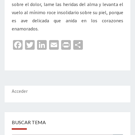
sobre el dolor, lame las heridas del alma y levanta el
vuelo al mínimo roce insolidario sobre su piel, porque
es ave delicada que anida en los corazones
enamorados.
Fa
T
Li
E
Pr
C
ce
wi
n
m
in
o
b
tt
ke
ai
t
m
o
er
dI
l
p
o
n
ar
k
tir
Acceder
BUSCAR TEMA