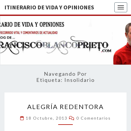
ITINERARIO DE VIDA Y OPINIONES
Togg
ITINERA
BREVE
RECORRIDO
VITAL Y
DE VIDA
COMENTARIOS
DE
OPINION
ACTUALIDAD
Navegando Por
Etiqueta:
Insolidario
ALEGRÍA
ALEGRÍA REDENTORA
REDENTORA
Comentarios
18 Octubre, 2013
0 Comentarios