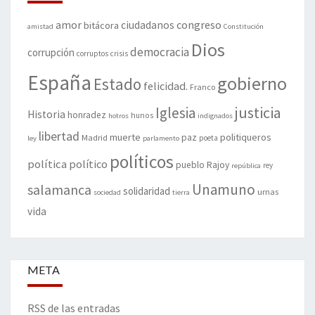
amor
congreso
ciudadanos
bitácora
amistad
Constitución
Dios
democracia
corrupción
corruptos
crisis
España
gobierno
Estado
felicidad.
Franco
justicia
Iglesia
Historia
honradez
hunos
hotros
indignados
libertad
muerte
politiqueros
Madrid
paz
poeta
ley
parlamento
políticos
política
político
pueblo
Rajoy
rey
república
Unamuno
salamanca
solidaridad
urnas
sociedad
tierra
vida
META
RSS de las entradas