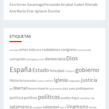
Escritores
Saramago
Fernando Arrabal
Isabel Allende
Ana María Drac
Ignacio Escolar
ETIQUETAS
amor
congreso
ciudadanos
bitácora
amistad
Constitución
Dios
democracia
corrupción
corruptos
crisis
España
gobierno
Estado
felicidad.
Franco
justicia
Iglesia
Historia
honradez
hunos
hotros
indignados
libertad
muerte
politiqueros
Madrid
paz
poeta
ley
parlamento
políticos
política
político
pueblo
Rajoy
rey
república
Unamuno
salamanca
solidaridad
urnas
sociedad
tierra