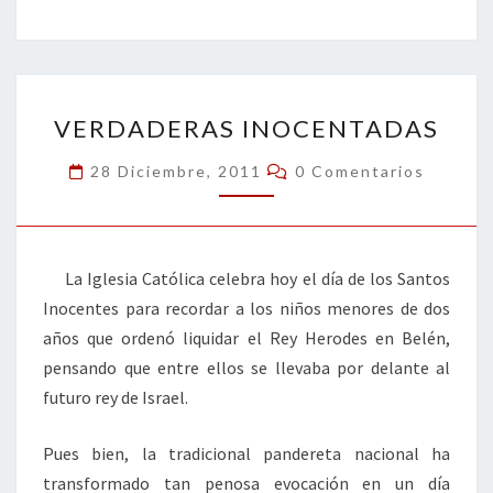
b
tt
ke
ai
t
m
o
er
dI
l
p
o
n
ar
VERDADERAS
k
tir
VERDADERAS INOCENTADAS
INOCENTADAS
Comentarios
28 Diciembre, 2011
0 Comentarios
La Iglesia Católica celebra hoy el día de los Santos
Inocentes para recordar a los niños menores de dos
años que ordenó liquidar el Rey Herodes en Belén,
pensando que entre ellos se llevaba por delante al
futuro rey de Israel.
Pues bien, la tradicional pandereta nacional ha
transformado tan penosa evocación en un día