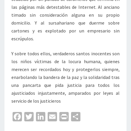
las páginas más detestables de Internet. Al anciano
timado sin consideración alguna en su propio
domicilio. Y al sursahariano que duerme sobre
cartones y es explotado por un empresario sin
escrúpulos.
Y sobre todos ellos, verdaderos santos inocentes son
los niños víctimas de la locura humana, quienes
merecen ser recordados hoy y protegerlos siempre,
enarbolando la bandera de la paz y la solidaridad tras
una pancarta que pida justicia para todos los
ajusticiados injustamente, amparados por leyes al
servicio de los justicieros
Fa
T
Li
E
Pr
C
ce
wi
n
m
in
o