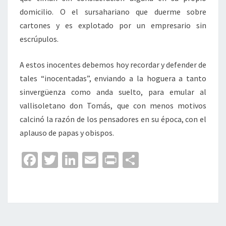
domicilio. O el sursahariano que duerme sobre
cartones y es explotado por un empresario sin
escrúpulos.
A estos inocentes debemos hoy recordar y defender de
tales “inocentadas”, enviando a la hoguera a tanto
sinvergüenza como anda suelto, para emular al
vallisoletano don Tomás, que con menos motivos
calcinó la razón de los pensadores en su época, con el
aplauso de papas y obispos.
Fa
T
Li
E
Pr
C
ce
wi
n
m
in
o
b
tt
ke
ai
t
m
o
er
dI
l
p
o
n
ar