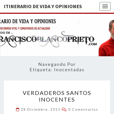
ITINERARIO DE VIDA Y OPINIONES
Togg
ITINERA
BREVE
RECORRIDO
VITAL Y
DE VIDA
COMENTARIOS
DE
OPINION
ACTUALIDAD
Navegando Por
Etiqueta:
Inocentadas
VERDADEROS
VERDADEROS SANTOS
SANTOS
INOCENTES
INOCENTES
Comentarios
28 Diciembre, 2015
0 Comentarios