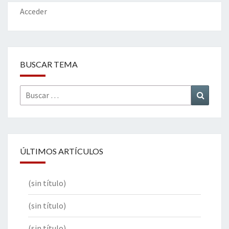
k
tir
Acceder
BUSCAR TEMA
Buscar
Buscar
por:
ÚLTIMOS ARTÍCULOS
(sin título)
(sin título)
(sin título)