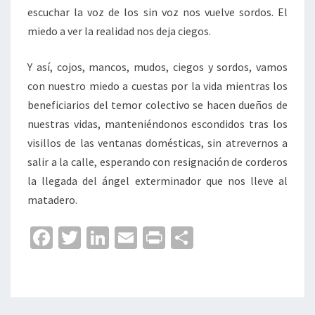
escuchar la voz de los sin voz nos vuelve sordos. El
miedo a ver la realidad nos deja ciegos.
Y así, cojos, mancos, mudos, ciegos y sordos, vamos
con nuestro miedo a cuestas por la vida mientras los
beneficiarios del temor colectivo se hacen dueños de
nuestras vidas, manteniéndonos escondidos tras los
visillos de las ventanas domésticas, sin atrevernos a
salir a la calle, esperando con resignación de corderos
la llegada del ángel exterminador que nos lleve al
matadero.
Fa
T
Li
E
Pr
C
ce
wi
n
m
in
o
b
tt
ke
ai
t
m
o
er
dI
l
p