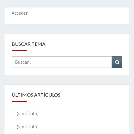
o
n
ar
k
tir
Acceder
BUSCAR TEMA
Buscar
Buscar
por:
ÚLTIMOS ARTÍCULOS
(sin título)
(sin título)