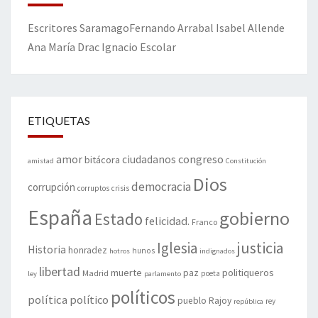
Escritores
Saramago
Fernando Arrabal
Isabel Allende
Ana María Drac
Ignacio Escolar
ETIQUETAS
amor
congreso
ciudadanos
bitácora
amistad
Constitución
Dios
democracia
corrupción
corruptos
crisis
España
gobierno
Estado
felicidad.
Franco
justicia
Iglesia
Historia
honradez
hunos
hotros
indignados
libertad
muerte
politiqueros
Madrid
paz
poeta
ley
parlamento
políticos
política
político
pueblo
Rajoy
rey
república