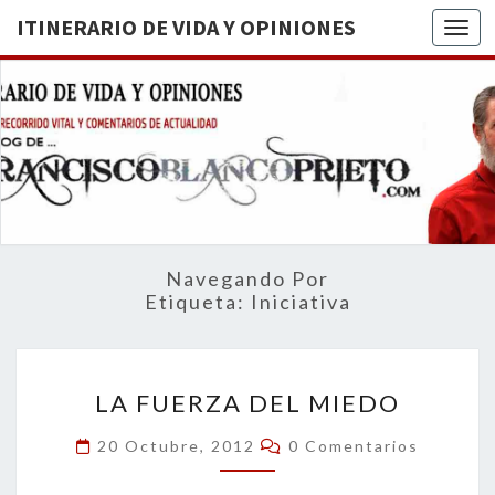
ITINERARIO DE VIDA Y OPINIONES
Togg
ITINERA
BREVE
RECORRIDO
VITAL Y
DE VIDA
COMENTARIOS
DE
OPINION
ACTUALIDAD
Navegando Por
Etiqueta:
Iniciativa
LA
LA FUERZA DEL MIEDO
FUERZA
DEL
Comentarios
20 Octubre, 2012
0 Comentarios
MIEDO