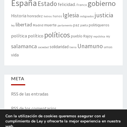
España
gobierno
Estado
felicidad.
Franco
justicia
Iglesia
Historia
honradez
hunos
hotros
indignados
libertad
muerte
politiqueros
Madrid
paz
poeta
ley
parlamento
políticos
política
político
pueblo
Rajoy
rey
república
Unamuno
salamanca
solidaridad
urnas
sociedad
tierra
vida
META
RSS de las entradas
RSS de los comentarios
Con la utilización de cookies queremos asegurar con el
cumplimiento de Ley y ofrecerte la mejor experiencia en nuestra
web.