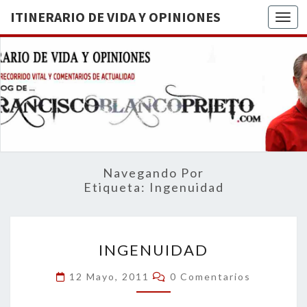
ITINERARIO DE VIDA Y OPINIONES
Togg
ITINERA
BREVE
RECORRIDO
VITAL Y
DE VIDA
COMENTARIOS
DE
OPINION
ACTUALIDAD
Navegando Por
Etiqueta:
Ingenuidad
INGENUIDAD
INGENUIDAD
Comentarios
12 Mayo, 2011
0 Comentarios