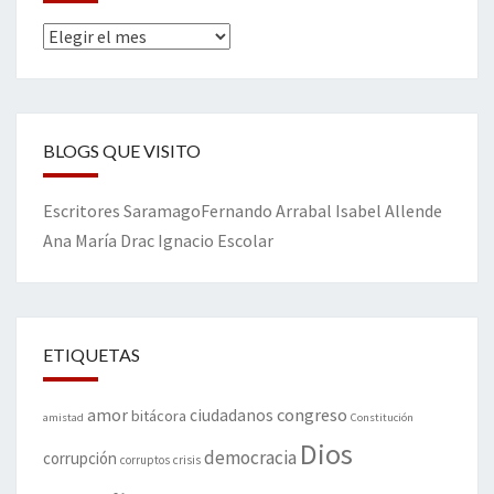
Archivos
BLOGS QUE VISITO
Escritores
Saramago
Fernando Arrabal
Isabel Allende
Ana María Drac
Ignacio Escolar
ETIQUETAS
amor
congreso
ciudadanos
bitácora
amistad
Constitución
Dios
democracia
corrupción
corruptos
crisis