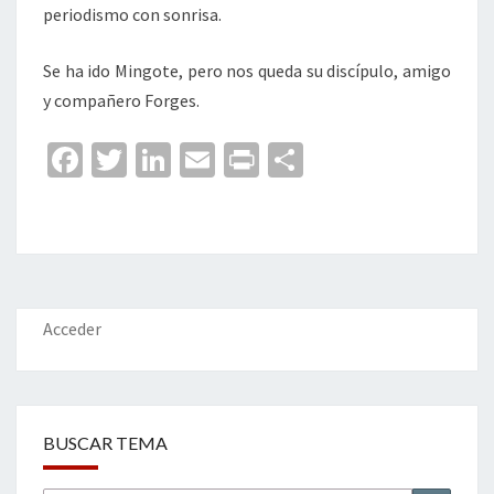
periodismo con sonrisa.
Se ha ido Mingote, pero nos queda su discípulo, amigo
y compañero Forges.
Fa
T
Li
E
Pr
C
ce
wi
n
m
in
o
b
tt
ke
ai
t
m
o
er
dI
l
p
o
n
ar
k
tir
Acceder
BUSCAR TEMA