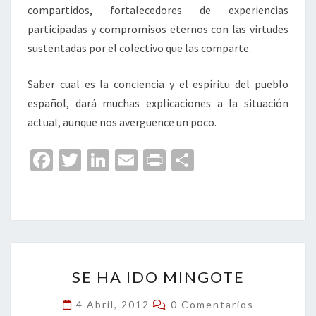
compartidos, fortalecedores de experiencias
participadas y compromisos eternos con las virtudes
sustentadas por el colectivo que las comparte.
Saber cual es la conciencia y el espíritu del pueblo
español, dará muchas explicaciones a la situación
actual, aunque nos avergüence un poco.
Fa
T
Li
E
Pr
C
ce
wi
n
m
in
o
b
tt
ke
ai
t
m
o
er
dI
l
p
o
n
ar
SE
k
tir
SE HA IDO MINGOTE
HA
IDO
Comentarios
4 Abril, 2012
0 Comentarios