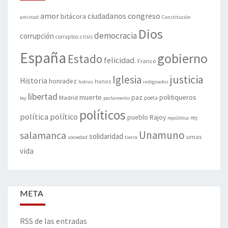
amor
congreso
ciudadanos
bitácora
amistad
Constitución
Dios
democracia
corrupción
corruptos
crisis
España
gobierno
Estado
felicidad.
Franco
justicia
Iglesia
Historia
honradez
hunos
hotros
indignados
libertad
muerte
politiqueros
Madrid
paz
poeta
ley
parlamento
políticos
política
político
pueblo
Rajoy
rey
república
Unamuno
salamanca
solidaridad
urnas
sociedad
tierra
vida
META
RSS de las entradas