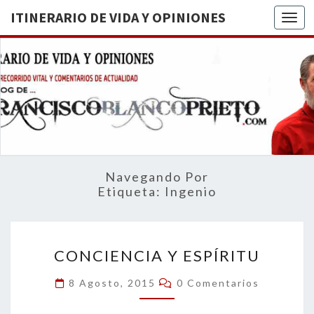
ITINERARIO DE VIDA Y OPINIONES
Togg
ITINERA
BREVE
RECORRIDO
VITAL Y
DE VIDA
COMENTARIOS
DE
OPINION
ACTUALIDAD
Navegando Por
Etiqueta:
Ingenio
CONCIENCIA
CONCIENCIA Y ESPÍRITU
Y
ESPÍRITU
Comentarios
8 Agosto, 2015
0 Comentarios