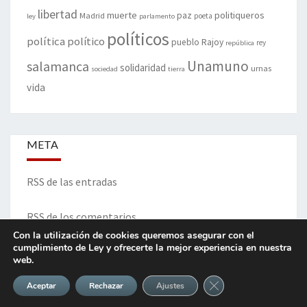
libertad
muerte
politiqueros
Madrid
paz
poeta
ley
parlamento
políticos
política
político
pueblo
Rajoy
rey
república
Unamuno
salamanca
solidaridad
urnas
sociedad
tierra
vida
META
RSS de las entradas
RSS de los comentarios
Con la utilización de cookies queremos asegurar con el
cumplimiento de Ley y ofrecerte la mejor experiencia en nuestra
web.
ITINERARIO DE VIDA Y OPINIONES - Francisco Blanco Prieto
Cerrar el banner de 
Aceptar
Rechazar
Ajustes