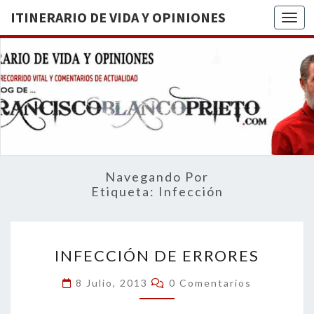
ITINERARIO DE VIDA Y OPINIONES
Togg
ITINERA
BREVE
RECORRIDO
VITAL Y
DE VIDA
COMENTARIOS
DE
OPINION
ACTUALIDAD
Navegando Por
Etiqueta:
Infección
INFECCIÓN
INFECCIÓN DE ERRORES
DE
ERRORES
Comentarios
8 Julio, 2013
0 Comentarios