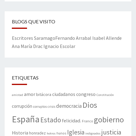
BLOGS QUE VISITO
Escritores
Saramago
Fernando Arrabal
Isabel Allende
Ana María Drac
Ignacio Escolar
ETIQUETAS
amor
congreso
ciudadanos
bitácora
amistad
Constitución
Dios
democracia
corrupción
corruptos
crisis
España
gobierno
Estado
felicidad.
Franco
justicia
Iglesia
Historia
honradez
hunos
hotros
indignados