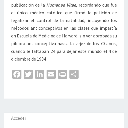
publicación de la
Humanae Vitae
, recordando que fue
el único médico católico que firmó la petición de
legalizar el control de la natalidad, incluyendo los
métodos anticonceptivos en las clases que impartía
en Escuela de Medicina de Harvard, sin ver aprobada su
píldora anticonceptiva hasta la vejez de los 70 años,
cuando le faltaban 24 para dejar este mundo el 4 de
diciembre de 1984
Fa
T
Li
E
Pr
C
ce
wi
n
m
in
o
b
tt
ke
ai
t
m
o
er
dI
l
p
o
n
ar
k
tir
Acceder