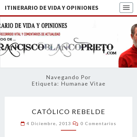
ITINERARIO DE VIDA Y OPINIONES
Togg
ITINERA
BREVE
RECORRIDO
VITAL Y
DE VIDA
COMENTARIOS
DE
OPINION
ACTUALIDAD
Navegando Por
Etiqueta:
Humanae Vitae
CATÓLICO
CATÓLICO REBELDE
REBELDE
Comentarios
4 Diciembre, 2013
0 Comentarios