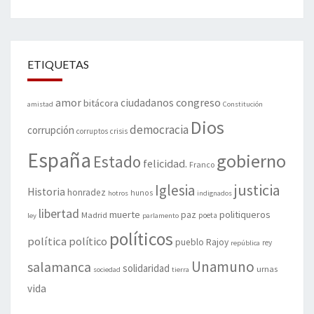
ETIQUETAS
amor
congreso
ciudadanos
bitácora
amistad
Constitución
Dios
democracia
corrupción
corruptos
crisis
España
gobierno
Estado
felicidad.
Franco
justicia
Iglesia
Historia
honradez
hunos
hotros
indignados
libertad
muerte
politiqueros
Madrid
paz
poeta
ley
parlamento
políticos
política
político
pueblo
Rajoy
rey
república
Unamuno
salamanca
solidaridad
urnas
sociedad
tierra
vida