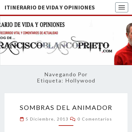
ITINERARIO DE VIDA Y OPINIONES
Togg
ITINERA
BREVE
RECORRIDO
VITAL Y
DE VIDA
COMENTARIOS
DE
OPINION
ACTUALIDAD
Navegando Por
Etiqueta:
Hollywood
SOMBRAS
SOMBRAS DEL ANIMADOR
DEL
ANIMADOR
Comentarios
5 Diciembre, 2013
0 Comentarios