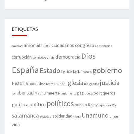
ETIQUETAS
amor
congreso
ciudadanos
bitácora
amistad
Constitución
Dios
democracia
corrupción
corruptos
crisis
España
gobierno
Estado
felicidad.
Franco
justicia
Iglesia
Historia
honradez
hunos
hotros
indignados
libertad
muerte
politiqueros
Madrid
paz
poeta
ley
parlamento
políticos
política
político
pueblo
Rajoy
rey
república
Unamuno
salamanca
solidaridad
urnas
sociedad
tierra
vida