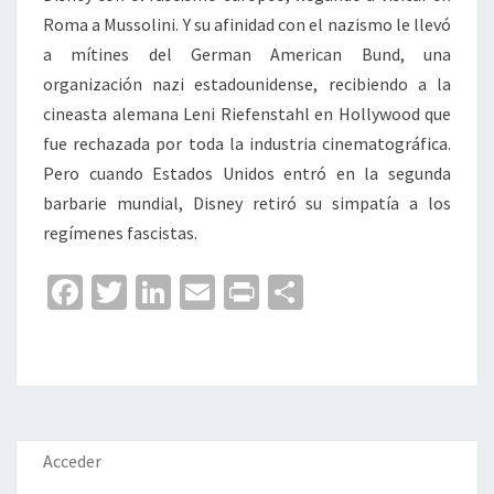
Roma a Mussolini. Y su afinidad con el nazismo le llevó
a mítines del German American Bund, una
organización nazi estadounidense, recibiendo a la
cineasta alemana Leni Riefenstahl en Hollywood que
fue rechazada por toda la industria cinematográfica.
Pero cuando Estados Unidos entró en la segunda
barbarie mundial, Disney retiró su simpatía a los
regímenes fascistas.
Fa
T
Li
E
Pr
C
ce
wi
n
m
in
o
b
tt
ke
ai
t
m
o
er
dI
l
p
o
n
ar
k
tir
Acceder