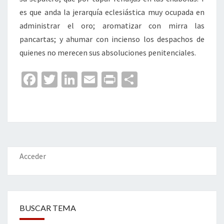
es que anda la jerarquía eclesiástica muy ocupada en
administrar el oro; aromatizar con mirra las
pancartas; y ahumar con incienso los despachos de
quienes no merecen sus absoluciones penitenciales.
Fa
T
Li
E
Pr
C
ce
wi
n
m
in
o
b
tt
ke
ai
t
m
o
er
dI
l
p
o
n
ar
k
tir
Acceder
BUSCAR TEMA