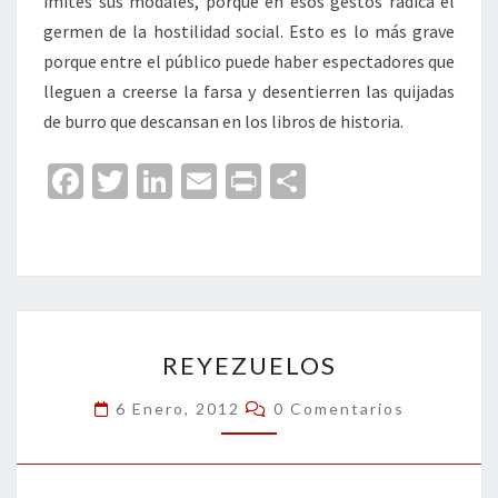
imites sus modales, porque en esos gestos radica el
germen de la hostilidad social. Esto es lo más grave
porque entre el público puede haber espectadores que
lleguen a creerse la farsa y desentierren las quijadas
de burro que descansan en los libros de historia.
Fa
T
Li
E
Pr
C
ce
wi
n
m
in
o
b
tt
ke
ai
t
m
o
er
dI
l
p
o
n
ar
REYEZUELOS
k
tir
REYEZUELOS
Comentarios
6 Enero, 2012
0 Comentarios