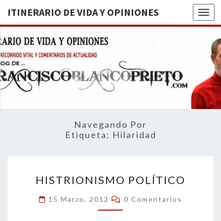
ITINERARIO DE VIDA Y OPINIONES
Togg
ITINERA
BREVE
RECORRIDO
VITAL Y
DE VIDA
COMENTARIOS
DE
OPINION
ACTUALIDAD
Navegando Por
Etiqueta:
Hilaridad
HISTRIONISMO
HISTRIONISMO POLÍTICO
POLÍTICO
Comentarios
15 Marzo, 2012
0 Comentarios