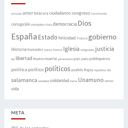
amor
congreso
ciudadanos
bitácora
amistad
Constitución
Dios
democracia
corrupción
corruptos
crisis
España
gobierno
Estado
felicidad.
Franco
justicia
Iglesia
Historia
honradez
hunos
hotros
indignados
libertad
muerte
politiqueros
Madrid
paz
poeta
ley
parlamento
políticos
política
político
pueblo
Rajoy
rey
república
Unamuno
salamanca
solidaridad
urnas
sociedad
tierra
vida
META