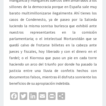
mangancia y mangantes sueltos bien amarrados a los
sillones de la democracia porque en España sale muy
barato multimillonizarse ilegalmente. Ahí tienes los
casos de Condenesto, ya de paseo por la Salceda
luciendo la misma sonrisa burlesca que exhibió ante
nuestros representantes en la comisión
parlamentaria; o el intelectual Mortaroldán que se
quedó calvo de frotarse billetes en la cabeza ante
jueces y fiscales, hoy liberado y con el dinero en el
fardel; o el Kiorrosa que puso un pie en cada torre
haciendo un arco del triunfo por donde ha pasado la
justicia entre una lluvia de confetis hechos con
documentos falsos, mientras él disfruta sonriente los
beneficios de su apropiación indebida.
Fa
T
Li
E
Pr
C
ce
wi
n
m
in
o