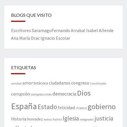
BLOGS QUE VISITO
Escritores
Saramago
Fernando Arrabal
Isabel Allende
Ana María Drac
Ignacio Escolar
ETIQUETAS
amor
congreso
ciudadanos
bitácora
amistad
Constitución
Dios
democracia
corrupción
corruptos
crisis
España
gobierno
Estado
felicidad.
Franco
justicia
Iglesia
Historia
honradez
hunos
hotros
indignados