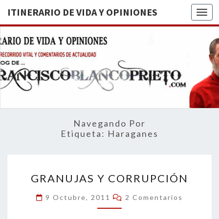
ITINERARIO DE VIDA Y OPINIONES
Togg
ITINERA
BREVE
RECORRIDO
VITAL Y
DE VIDA
COMENTARIOS
DE
OPINION
ACTUALIDAD
Navegando Por
Etiqueta:
Haraganes
GRANUJAS
GRANUJAS Y CORRUPCIÓN
Y
CORRUPCIÓN
Comentarios
9 Octubre, 2011
2 Comentarios