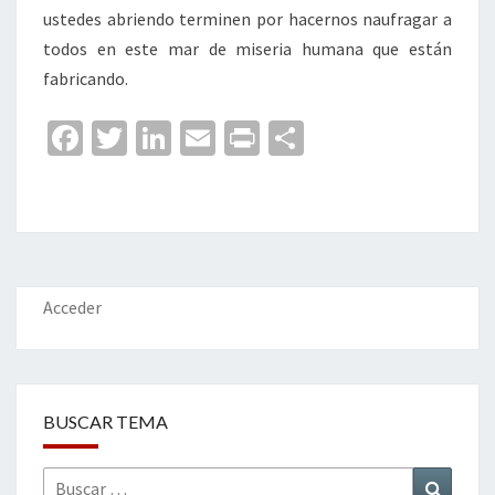
ustedes abriendo terminen por hacernos naufragar a
todos en este mar de miseria humana que están
fabricando.
Fa
T
Li
E
Pr
C
ce
wi
n
m
in
o
b
tt
ke
ai
t
m
o
er
dI
l
p
o
n
ar
k
tir
Acceder
BUSCAR TEMA
Buscar
Buscar