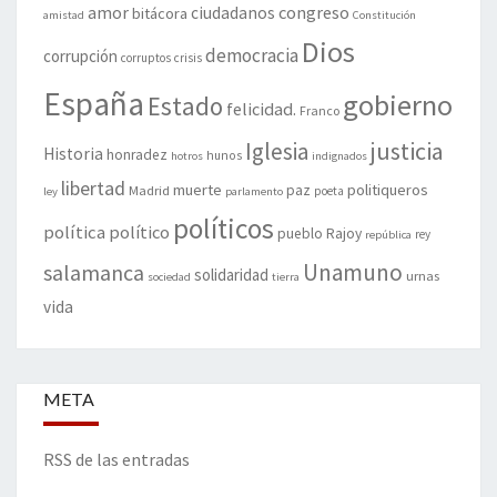
amor
congreso
ciudadanos
bitácora
amistad
Constitución
Dios
democracia
corrupción
corruptos
crisis
España
gobierno
Estado
felicidad.
Franco
justicia
Iglesia
Historia
honradez
hunos
hotros
indignados
libertad
muerte
politiqueros
Madrid
paz
poeta
ley
parlamento
políticos
política
político
pueblo
Rajoy
rey
república
Unamuno
salamanca
solidaridad
urnas
sociedad
tierra
vida
META
RSS de las entradas