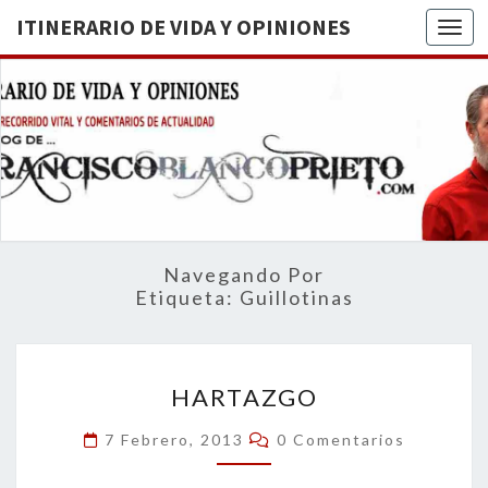
ITINERARIO DE VIDA Y OPINIONES
Togg
ITINERA
BREVE
RECORRIDO
VITAL Y
DE VIDA
COMENTARIOS
DE
OPINION
ACTUALIDAD
Navegando Por
Etiqueta:
Guillotinas
HARTAZGO
HARTAZGO
Comentarios
7 Febrero, 2013
0 Comentarios