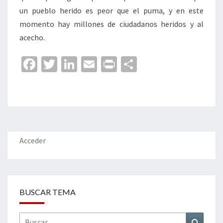
un pueblo herido es peor que el puma, y en este
momento hay millones de ciudadanos heridos y al
acecho.
Fa
T
Li
E
Pr
C
ce
wi
n
m
in
o
b
tt
ke
ai
t
m
o
er
dI
l
p
o
n
ar
k
tir
Acceder
BUSCAR TEMA
Buscar
Buscar