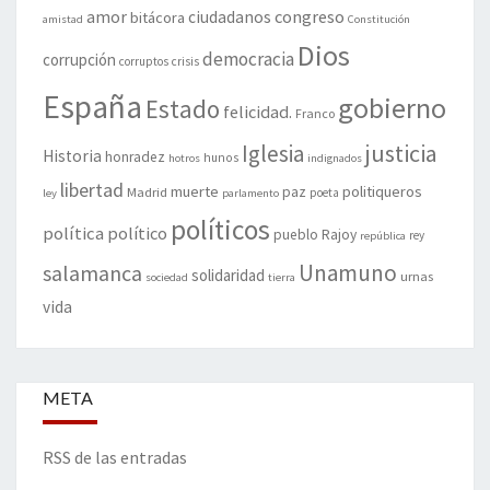
amor
congreso
ciudadanos
bitácora
amistad
Constitución
Dios
democracia
corrupción
corruptos
crisis
España
gobierno
Estado
felicidad.
Franco
justicia
Iglesia
Historia
honradez
hunos
hotros
indignados
libertad
muerte
politiqueros
Madrid
paz
poeta
ley
parlamento
políticos
política
político
pueblo
Rajoy
rey
república
Unamuno
salamanca
solidaridad
urnas
sociedad
tierra
vida
META
RSS de las entradas