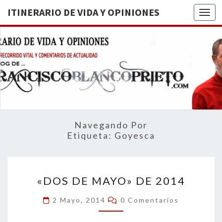
ITINERARIO DE VIDA Y OPINIONES
Togg
ITINERA
BREVE
RECORRIDO
VITAL Y
DE VIDA
COMENTARIOS
DE
OPINION
ACTUALIDAD
Navegando Por
Etiqueta:
Goyesca
«DOS
«DOS DE MAYO» DE 2014
DE
MAYO»
Comentarios
2 Mayo, 2014
0 Comentarios
DE