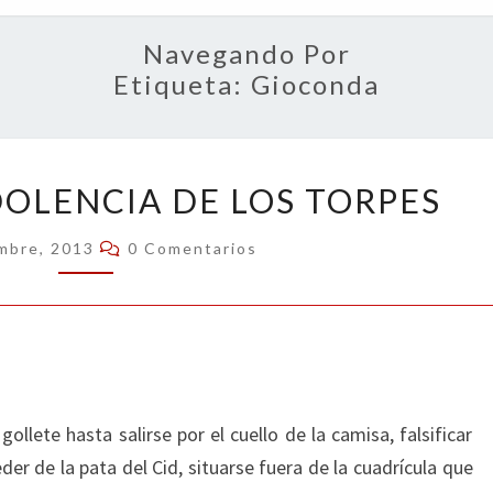
OPIN
Navegando Por
Etiqueta:
Gioconda
LA
DOLENCIA DE LOS TORPES
SOBERBIA,
DOLENCIA
Comentarios
embre, 2013
0 Comentarios
DE
LOS
TORPES
gollete hasta salirse por el cuello de la camisa, falsificar
er de la pata del Cid, situarse fuera de la cuadrícula que