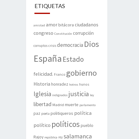
ETIQUETAS
amor
ciudadanos
bitácora
amistad
congreso
corrupción
Constitución
Dios
democracia
corruptos
crisis
España
Estado
gobierno
felicidad.
Franco
Historia
honradez
hunos
hotros
justicia
Iglesia
indignados
ley
libertad
muerte
Madrid
parlamento
política
politiqueros
paz
poeta
políticos
político
pueblo
salamanca
Rajoy
rey
república