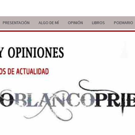
PRESENTACIÓN
ALGO DE MÍ
OPINIÓN
LIBROS
POEMARIO
ITIN
BREVE
RECORRIDO
VITAL Y
COMENTARIOS
DE V
DE
ACTUALIDAD