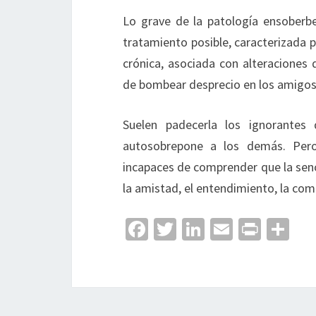
Lo grave de la patología ensoberb
tratamiento posible, caracterizada p
crónica, asociada con alteraciones 
de bombear desprecio en los amigos, 
Suelen padecerla los ignorante
autosobrepone a los demás. Pero,
incapaces de comprender que la senci
la amistad, el entendimiento, la com
Fa
T
Li
E
Pr
C
ce
wi
n
m
in
o
b
tt
ke
ai
t
m
o
er
dI
l
p