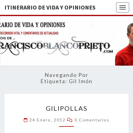
ITINERARIO DE VIDA Y OPINIONES
Togg
ITINERA
BREVE
RECORRIDO
VITAL Y
DE VIDA
COMENTARIOS
DE
OPINION
ACTUALIDAD
Navegando Por
Etiqueta:
Gil Imón
GILIPOLLAS
GILIPOLLAS
Comentarios
24 Enero, 2012
0 Comentarios