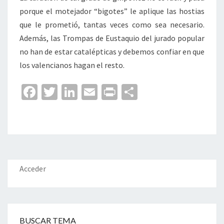
porque el motejador “bigotes” le aplique las hostias
que le prometió, tantas veces como sea necesario.
Además, las Trompas de Eustaquio del jurado popular
no han de estar catalépticas y debemos confiar en que
los valencianos hagan el resto.
Fa
T
Li
E
Pr
C
ce
wi
n
m
in
o
b
tt
ke
ai
t
m
o
er
dI
l
p
o
n
ar
k
tir
Acceder
BUSCAR TEMA