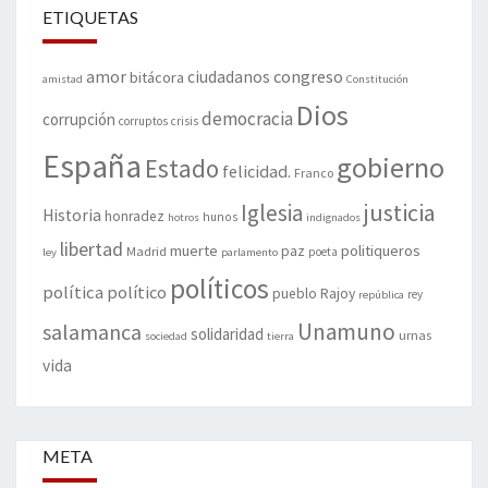
ETIQUETAS
amor
congreso
ciudadanos
bitácora
amistad
Constitución
Dios
democracia
corrupción
corruptos
crisis
España
gobierno
Estado
felicidad.
Franco
justicia
Iglesia
Historia
honradez
hunos
hotros
indignados
libertad
muerte
politiqueros
Madrid
paz
poeta
ley
parlamento
políticos
política
político
pueblo
Rajoy
rey
república
Unamuno
salamanca
solidaridad
urnas
sociedad
tierra
vida
META