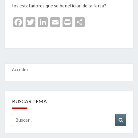
los estafadores que se benefician de la farsa?
Fa
T
Li
E
Pr
C
ce
wi
n
m
in
o
b
tt
ke
ai
t
m
o
er
dI
l
p
o
n
ar
k
tir
Acceder
BUSCAR TEMA
Buscar
Buscar
por: