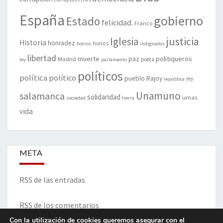
España
gobierno
Estado
felicidad.
Franco
justicia
Iglesia
Historia
honradez
hunos
hotros
indignados
libertad
muerte
politiqueros
Madrid
paz
poeta
ley
parlamento
políticos
política
político
pueblo
Rajoy
rey
república
Unamuno
salamanca
solidaridad
urnas
sociedad
tierra
vida
META
RSS de las entradas
RSS de los comentarios
Con la utilización de cookies queremos asegurar con el