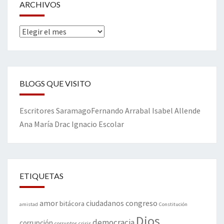
ARCHIVOS
Archivos
BLOGS QUE VISITO
Escritores
Saramago
Fernando Arrabal
Isabel Allende
Ana María Drac
Ignacio Escolar
ETIQUETAS
amor
congreso
ciudadanos
bitácora
amistad
Constitución
Dios
democracia
corrupción
corruptos
crisis