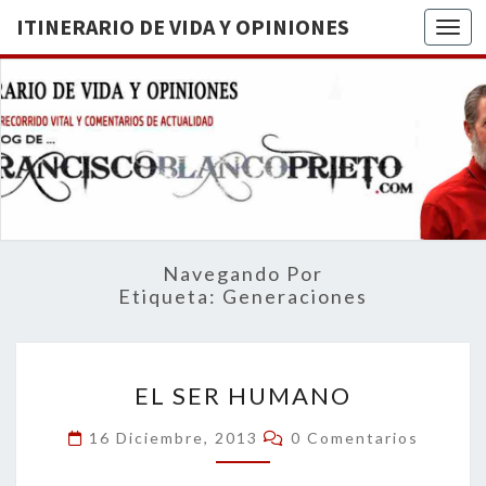
ITINERARIO DE VIDA Y OPINIONES
Togg
ITINERA
BREVE
RECORRIDO
VITAL Y
DE VIDA
COMENTARIOS
DE
OPINION
ACTUALIDAD
Navegando Por
Etiqueta:
Generaciones
EL
EL SER HUMANO
SER
HUMANO
Comentarios
16 Diciembre, 2013
0 Comentarios