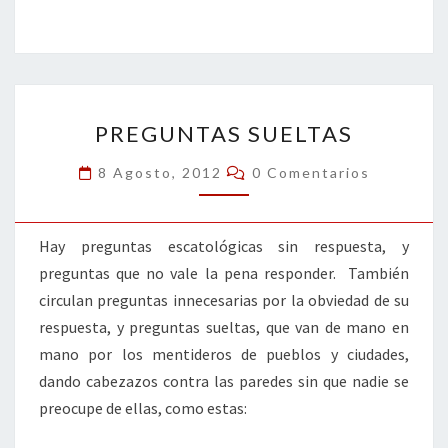
ce
wi
n
m
in
o
b
tt
ke
ai
t
m
o
er
dI
l
p
o
n
ar
PREGUNTAS
k
tir
PREGUNTAS SUELTAS
SUELTAS
Comentarios
8 Agosto, 2012
0 Comentarios
Hay preguntas escatológicas sin respuesta, y
preguntas que no vale la pena responder. También
circulan preguntas innecesarias por la obviedad de su
respuesta, y preguntas sueltas, que van de mano en
mano por los mentideros de pueblos y ciudades,
dando cabezazos contra las paredes sin que nadie se
preocupe de ellas, como estas: