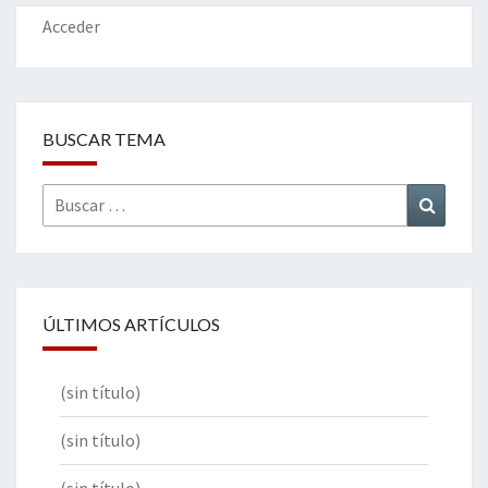
k
tir
Acceder
BUSCAR TEMA
Buscar
Buscar
por:
ÚLTIMOS ARTÍCULOS
(sin título)
(sin título)