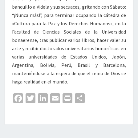
banquillo a Videla y sus secuaces, gritando con Sábato:
“¡Nunca más!”, para terminar ocupando la cátedra de
«Cultura para la Paz y los Derechos Humanos», en la
Facultad de Ciencias Sociales de la Universidad
bonaerense, tras publicar varios libros, hacer valer su
arte y recibir doctorados universitarios honoríficos en
varias universidades de Estados Unidos, Japón,
Argentina, Bolivia, Perú, Brasil y Barcelona,
manteniéndose a la espera de que el reino de Dios se
haga realidad en el mundo.
Fa
T
Li
E
Pr
C
ce
wi
n
m
in
o
b
tt
ke
ai
t
m
o
er
dI
l
p
o
n
ar