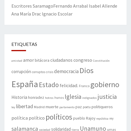
Escritores
Saramago
Fernando Arrabal
Isabel Allende
Ana María Drac
Ignacio Escolar
ETIQUETAS
amor
congreso
ciudadanos
bitácora
amistad
Constitución
Dios
democracia
corrupción
corruptos
crisis
España
gobierno
Estado
felicidad.
Franco
justicia
Iglesia
Historia
honradez
hunos
hotros
indignados
libertad
muerte
politiqueros
Madrid
paz
poeta
ley
parlamento
políticos
política
político
pueblo
Rajoy
rey
república
Unamuno
salamanca
solidaridad
urnas
sociedad
tierra