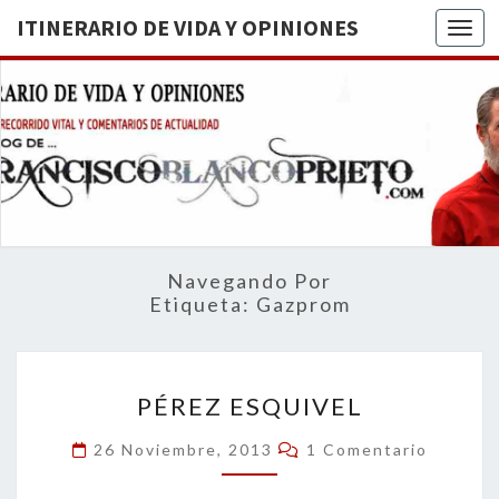
ITINERARIO DE VIDA Y OPINIONES
Togg
ITINERA
BREVE
RECORRIDO
VITAL Y
DE VIDA
COMENTARIOS
DE
OPINION
ACTUALIDAD
Navegando Por
Etiqueta:
Gazprom
PÉREZ
PÉREZ ESQUIVEL
ESQUIVEL
Comentarios
26 Noviembre, 2013
1 Comentario